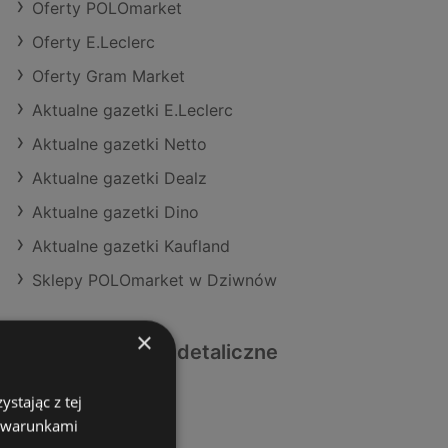
Oferty POLOmarket
Oferty E.Leclerc
Oferty Gram Market
Aktualne gazetki E.Leclerc
Aktualne gazetki Netto
Aktualne gazetki Dealz
Aktualne gazetki Dino
Aktualne gazetki Kaufland
Sklepy POLOmarket w Dziwnów
×
Podobne sklepy detaliczne
stając z tej
Oferty Selgros
z warunkami
Oferty Stokrotka