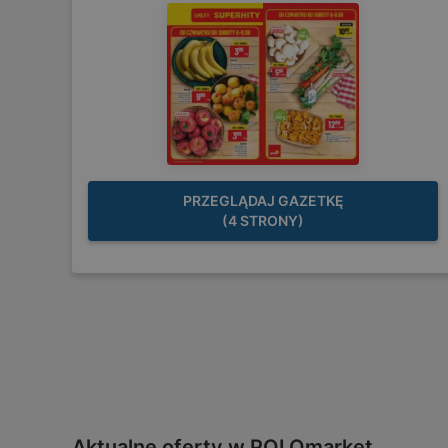
PRZEGLĄDAJ GAZETKĘ
(4 STRONY)
Aktualne oferty w POLOmarket