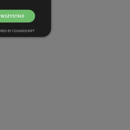
Oferty Lidl
 WSZYSTKIE
Oferty Żabka
Oferty Carrefour
RED BY COOKIESCRIPT