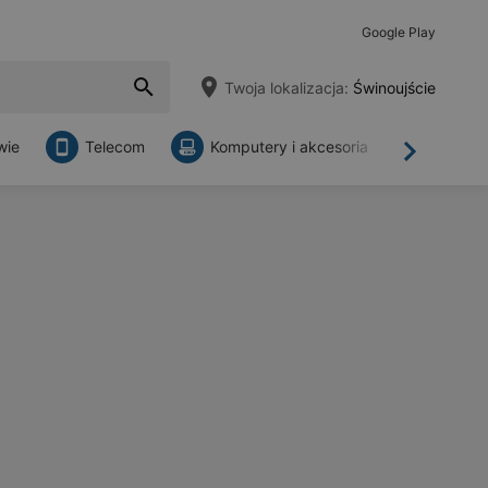
Google Play
Twoja lokalizacja:
Świnoujście
wie
Telecom
Komputery i akcesoria
Sklepy
Dalej