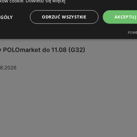
ików cookie.
Dowiedz się więcej
EGÓŁY
ODRZUĆ WSZYSTKIE
AKCEPTUJ
POWE
y POLOmarket do 11.08 (G32)
08.2026