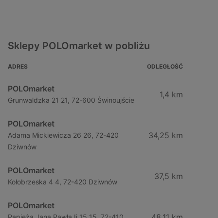
Sklepy POLOmarket w pobliżu
ADRES
ODLEGŁOŚĆ
POLOmarket
1,4 km
Grunwaldzka 21 21, 72-600 Świnoujście
POLOmarket
34,25 km
Adama Mickiewicza 26 26, 72-420
Dziwnów
POLOmarket
37,5 km
Kołobrzeska 4 4, 72-420 Dziwnów
POLOmarket
48,11 km
Papieża Jana Pawła Ii 15 15, 72-410