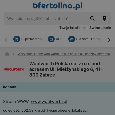
Twoja lokalizacja:
Świnoujście
Supermarkety
AGD
Dla domu i dla ogrodu
Wstecz
Dal
Wszystkie sklepy Woolworth Polska sp. z o.o. i godziny otwarcia
Woolworth Polska sp. z o.o. pod
adresem Ul. Miełżyńskiego 6, 41-
800 Zabrze
Kontakt
Strona WWW:
www.woolworth.pl
odległość:
502,59 km od Twojej obecnej lokalizacji