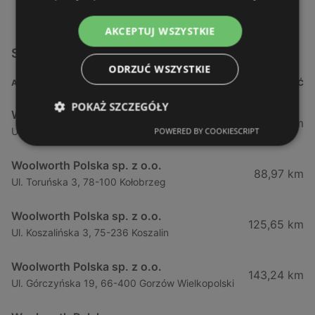
AKCEPTUJ WSZYSTKIE
Sklepy Woolworth Polska sp. z o.o. w pobliżu
ODRZUĆ WSZYSTKIE
ADRES
ODLEGŁOŚĆ
POKAŻ SZCZEGÓŁY
Woolworth Polska sp. z o.o.
77,47 km
Ul. Stargardzka 1a, 73-100 Lipnik
POWERED BY COOKIESCRIPT
Woolworth Polska sp. z o.o.
88,97 km
Ul. Toruńska 3, 78-100 Kołobrzeg
Woolworth Polska sp. z o.o.
125,65 km
Ul. Koszalińska 3, 75-236 Koszalin
Woolworth Polska sp. z o.o.
143,24 km
Ul. Górczyńska 19, 66-400 Gorzów Wielkopolski