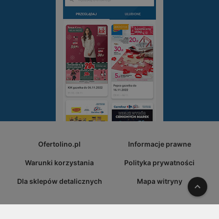
Ofertolino.pl
Informacje prawne
Warunki korzystania
Polityka prywatności
Dla sklepów detalicznych
Mapa witryny
W gó