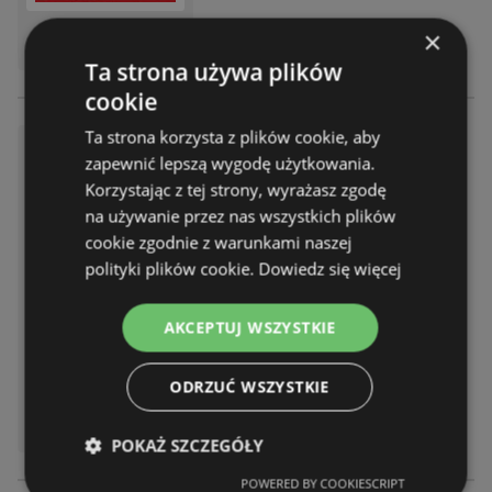
DOSTĘPNY W:
×
POLOmarket
Ta strona używa plików
cookie
Ta strona korzysta z plików cookie, aby
Katalog BTS POLOmarkt do 1
zapewnić lepszą wygodę użytkowania.
0.09 (08)
Korzystając z tej strony, wyrażasz zgodę
Gazetka – 30 stron
na używanie przez nas wszystkich plików
Gazetka ważna do:
10.09.2026
cookie zgodnie z warunkami naszej
Odległość:
1,4 km
polityki plików cookie.
Dowiedz się więcej
AKCEPTUJ WSZYSTKIE
ODRZUĆ WSZYSTKIE
DOSTĘPNY W:
POLOmarket
POKAŻ SZCZEGÓŁY
POWERED BY COOKIESCRIPT