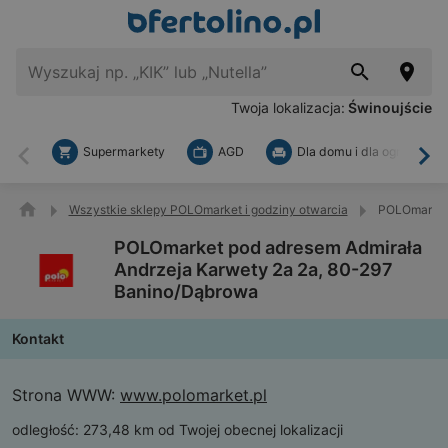
Twoja lokalizacja:
Świnoujście
Supermarkety
AGD
Dla domu i dla ogrodu
Wstecz
Dal
Wszystkie sklepy POLOmarket i godziny otwarcia
POLOmarket 
POLOmarket pod adresem Admirała
Andrzeja Karwety 2a 2a, 80-297
Banino/Dąbrowa
Kontakt
Strona WWW:
www.polomarket.pl
odległość:
273,48 km od Twojej obecnej lokalizacji