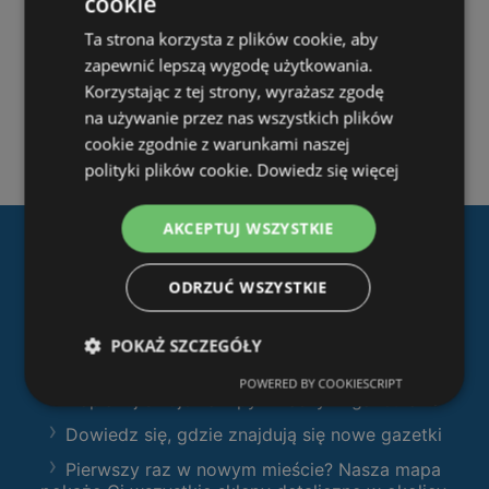
cookie
Ta strona korzysta z plików cookie, aby
zapewnić lepszą wygodę użytkowania.
Korzystając z tej strony, wyrażasz zgodę
na używanie przez nas wszystkich plików
cookie zgodnie z warunkami naszej
polityki plików cookie.
Dowiedz się więcej
AKCEPTUJ WSZYSTKIE
Pobierz naszą aplikację
ODRZUĆ WSZYSTKIE
Ofertolino.pl
:
Filtruj sklepy według kategorii i przeglądaj
POKAŻ SZCZEGÓŁY
produkty i gazetki
POWERED BY COOKIESCRIPT
Zaplanuj swoje zakupy z naszymi gazetkami
Dowiedz się, gdzie znajdują się nowe gazetki
Pierwszy raz w nowym mieście? Nasza mapa