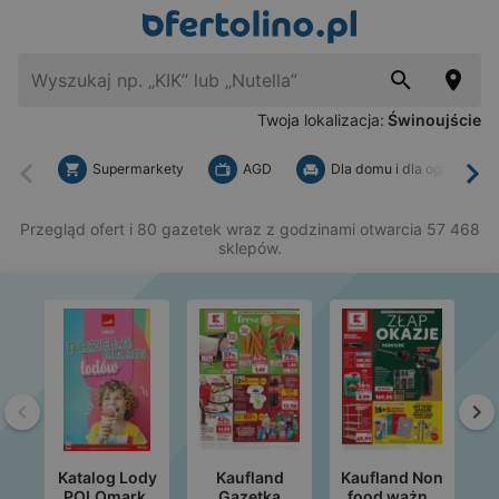
Twoja lokalizacja:
Świnoujście
Supermarkety
AGD
Dla domu i dla ogrodu
Wstecz
Dal
Przegląd ofert i 80 gazetek wraz z godzinami otwarcia 57 468
sklepów.
Wstecz
Da
Katalog Lody
Kaufland
Kaufland Non
POLOmarkt
Gazetka
food ważne