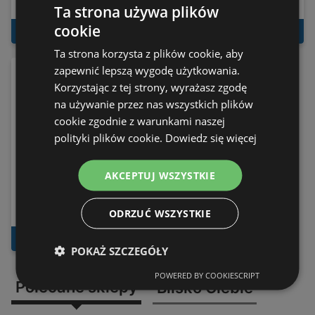
Ważne do 16.08.2026
Ważne do 08.08.2026
Ta strona używa plików
cookie
DO GAZETKI
DO GAZETKI
Ta strona korzysta z plików cookie, aby
zapewnić lepszą wygodę użytkowania.
Korzystając z tej strony, wyrażasz zgodę
na używanie przez nas wszystkich plików
cookie zgodnie z warunkami naszej
polityki plików cookie.
Dowiedz się więcej
AKCEPTUJ WSZYSTKIE
Festiwal rabatów
ODRZUĆ WSZYSTKIE
Ważne do 25.08.2026
DO GAZETKI
POKAŻ SZCZEGÓŁY
POWERED BY COOKIESCRIPT
Polecane sklepy
Blisko Ciebie