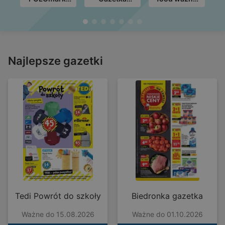
do 30.09 (08)
Tygodnia
do 19.08
P
ważne do
11.08
Najlepsze gazetki
Tedi Powrót do szkoły
Biedronka gazetka
Ważne do 15.08.2026
Ważne do 01.10.2026