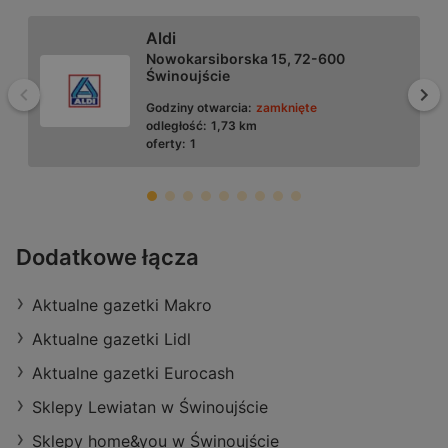
Aldi
Nowokarsiborska 15, 72-600
Świnoujście
Wstecz
Dal
Godziny otwarcia:
zamknięte
odległość:
1,73 km
oferty:
1
Biedronka
Dodatkowe łącza
Fińska 4, 72-602 Świnoujście
Aktualne gazetki Makro
odległość:
0,23 km
oferty:
3
Aktualne gazetki Lidl
Aktualne gazetki Eurocash
Sklepy Lewiatan w Świnoujście
Sklepy home&you w Świnoujście