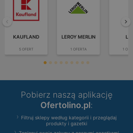
Wstecz
Dal
KAUFLAND
LEROY MERLIN
LI
5 OFERT
1 OFERTA
1 OFE
Pobierz naszą aplikację
Ofertolino.pl
:
Filtruj sklepy według kategorii i przeglądaj
produkty i gazetki
Zaplanuj swoje zakupy z naszymi gazetkami