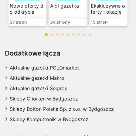
Nowe oferty d
Aldi gazetka
Ekskluzywne o
o odkrycia
ferty i okazje
37 stron
34 strony
15 stron
Biedronka
Dodatkowe łącza
Dworcowa 46, 85-001 Bydgoszcz
Aktualne gazetki POLOmarket
odległość:
0,44 km
oferty:
3
Aktualne gazetki Makro
Aktualne gazetki Selgros
Sklepy Chorten w Bydgoszcz
Sklepy Bolton Polska Sp. z o.o. w Bydgoszcz
Sklepy Komputronik w Bydgoszcz
Biedronka gaz
Szeroki wybór
Aktualne ofert