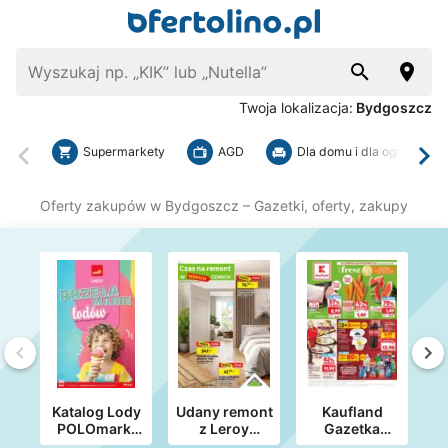
Twoja lokalizacja:
Bydgoszcz
Supermarkety
AGD
Dla domu i dla ogrodu
Wstecz
Dal
Oferty zakupów w Bydgoszcz
– Gazetki, oferty, zakupy
Wstecz
Da
Katalog Lody
Udany remont
Kaufland
K
POLOmarkt
z Leroy
Gazetka
f
do 30.09 (08)
Merlin!
Tygodnia