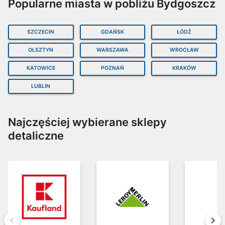
Popularne miasta w pobliżu Bydgoszcz
etka
ofert
y i promocje
84 strony
44 strony
82 strony
SZCZECIN
GDAŃSK
ŁÓDŹ
OLSZTYN
WARSZAWA
WROCŁAW
KATOWICE
POZNAŃ
KRAKÓW
LUBLIN
Najczęściej wybierane sklepy
detaliczne
Wstecz
Dal