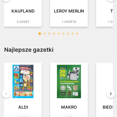
KAUFLAND
LEROY MERLIN
TE
5 OFERT
1 OFERTA
1 OFE
Najlepsze gazetki
Wstecz
Dal
ALDI
MAKRO
BIEDR