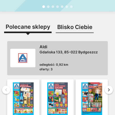
ważne do
11.08
Polecane sklepy
Blisko Ciebie
Aldi
Gdańska 133, 85-022 Bydgoszcz
odległość:
0,92 km
oferty:
3
Wstecz
Dal