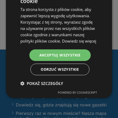
cookie
Ta strona korzysta z plików cookie, aby
zapewnić lepszą wygodę użytkowania.
Korzystając z tej strony, wyrażasz zgodę
na używanie przez nas wszystkich plików
cookie zgodnie z warunkami naszej
polityki plików cookie.
Dowiedz się więcej
AKCEPTUJ WSZYSTKIE
Pobierz naszą aplikację
ODRZUĆ WSZYSTKIE
Ofertolino.pl
:
Filtruj sklepy według kategorii i przeglądaj
POKAŻ SZCZEGÓŁY
produkty i gazetki
POWERED BY COOKIESCRIPT
Zaplanuj swoje zakupy z naszymi gazetkami
Dowiedz się, gdzie znajdują się nowe gazetki
Pierwszy raz w nowym mieście? Nasza mapa