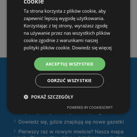
cookie
Ta strona korzysta z plików cookie, aby
zapewnić lepszą wygodę użytkowania.
Korzystając z tej strony, wyrażasz zgodę
na używanie przez nas wszystkich plików
cookie zgodnie z warunkami naszej
polityki plików cookie.
Dowiedz się więcej
AKCEPTUJ WSZYSTKIE
Pobierz naszą aplikację
ODRZUĆ WSZYSTKIE
Ofertolino.pl
:
Filtruj sklepy według kategorii i przeglądaj
POKAŻ SZCZEGÓŁY
produkty i gazetki
POWERED BY COOKIESCRIPT
Zaplanuj swoje zakupy z naszymi gazetkami
Dowiedz się, gdzie znajdują się nowe gazetki
Pierwszy raz w nowym mieście? Nasza mapa