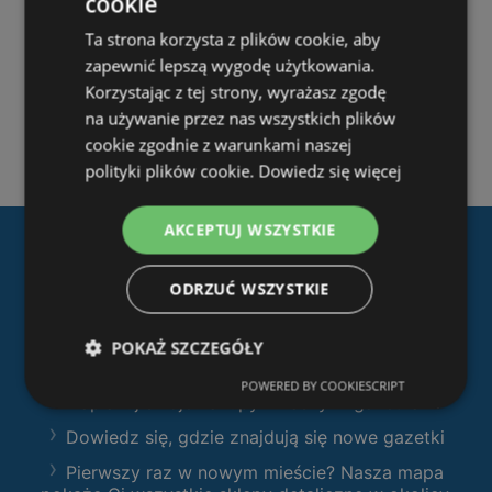
cookie
Ta strona korzysta z plików cookie, aby
zapewnić lepszą wygodę użytkowania.
Korzystając z tej strony, wyrażasz zgodę
na używanie przez nas wszystkich plików
cookie zgodnie z warunkami naszej
polityki plików cookie.
Dowiedz się więcej
AKCEPTUJ WSZYSTKIE
Pobierz naszą aplikację
ODRZUĆ WSZYSTKIE
Ofertolino.pl
:
Filtruj sklepy według kategorii i przeglądaj
POKAŻ SZCZEGÓŁY
produkty i gazetki
POWERED BY COOKIESCRIPT
Zaplanuj swoje zakupy z naszymi gazetkami
Dowiedz się, gdzie znajdują się nowe gazetki
Pierwszy raz w nowym mieście? Nasza mapa