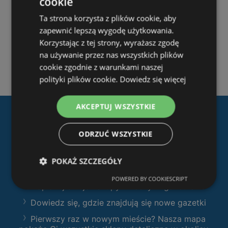
cookie
Ta strona korzysta z plików cookie, aby
zapewnić lepszą wygodę użytkowania.
Korzystając z tej strony, wyrażasz zgodę
na używanie przez nas wszystkich plików
cookie zgodnie z warunkami naszej
polityki plików cookie.
Dowiedz się więcej
AKCEPTUJ WSZYSTKIE
Pobierz naszą aplikację
ODRZUĆ WSZYSTKIE
Ofertolino.pl
:
Filtruj sklepy według kategorii i przeglądaj
POKAŻ SZCZEGÓŁY
produkty i gazetki
POWERED BY COOKIESCRIPT
Zaplanuj swoje zakupy z naszymi gazetkami
Dowiedz się, gdzie znajdują się nowe gazetki
Pierwszy raz w nowym mieście? Nasza mapa