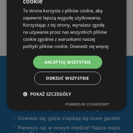
cookie
Ta strona korzysta z plików cookie, aby
zapewnić lepszą wygodę użytkowania.
Korzystając z tej strony, wyrażasz zgodę
na używanie przez nas wszystkich plików
cookie zgodnie z warunkami naszej
polityki plików cookie.
Dowiedz się więcej
AKCEPTUJ WSZYSTKIE
Pobierz naszą aplikację
ODRZUĆ WSZYSTKIE
Ofertolino.pl
:
Filtruj sklepy według kategorii i przeglądaj
POKAŻ SZCZEGÓŁY
produkty i gazetki
POWERED BY COOKIESCRIPT
Zaplanuj swoje zakupy z naszymi gazetkami
Dowiedz się, gdzie znajdują się nowe gazetki
Pierwszy raz w nowym mieście? Nasza mapa