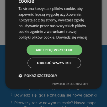
cookie
Ta strona korzysta z plików cookie, aby
zapewnić lepszą wygodę użytkowania.
Korzystając z tej strony, wyrażasz zgodę
na używanie przez nas wszystkich plików
cookie zgodnie z warunkami naszej
polityki plików cookie.
Dowiedz się więcej
AKCEPTUJ WSZYSTKIE
Pobierz naszą aplikację
ODRZUĆ WSZYSTKIE
Ofertolino.pl
:
Filtruj sklepy według kategorii i przeglądaj
POKAŻ SZCZEGÓŁY
produkty i gazetki
POWERED BY COOKIESCRIPT
Zaplanuj swoje zakupy z naszymi gazetkami
Dowiedz się, gdzie znajdują się nowe gazetki
Pierwszy raz w nowym mieście? Nasza mapa