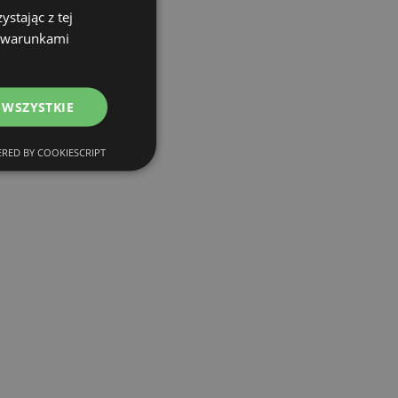
stając z tej
z warunkami
 WSZYSTKIE
RED BY COOKIESCRIPT