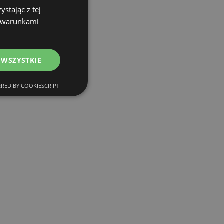
stając z tej
z warunkami
 WSZYSTKIE
RED BY COOKIESCRIPT