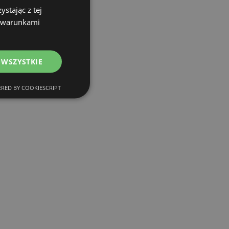
stając z tej
z warunkami
 WSZYSTKIE
RED BY COOKIESCRIPT