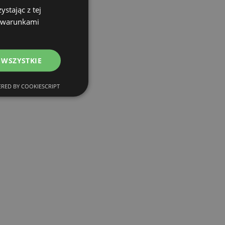
stając z tej
z warunkami
 WSZYSTKIE
RED BY COOKIESCRIPT