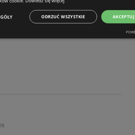
ików cookie.
Dowiedz się więcej
EGÓŁY
ODRZUĆ WSZYSTKIE
AKCEPTUJ
026
POWE
26