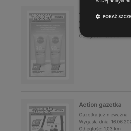
naszej polityki pl
Action gazetka
POKAŻ SZCZ
Gazetka
już nieważna
Wygasła dnia:
23.06.2
Odległość:
1,03 km
Action gazetka
Gazetka
już nieważna
Wygasła dnia:
16.06.20
Odległość:
1,03 km