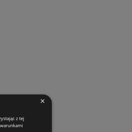
×
stając z tej
z warunkami