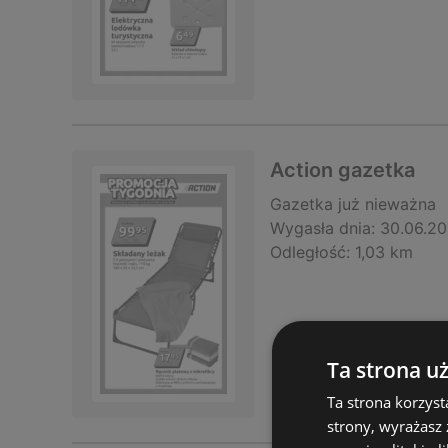
Action gazetka
Gazetka
już nieważna
Wygasła dnia:
30.06.2
Odległość:
1,03 km
Ta strona u
Ta strona korzyst
strony, wyrażasz