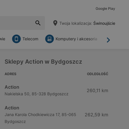
Google Play
Twoja lokalizacja:
Świnoujście
wie
Telecom
Komputery i akcesoria
Sklepy
Dalej
Sklepy Action w Bydgoszcz
ADRES
ODLEGŁOŚĆ
Action
260,11 km
Nakielska 50, 85-328 Bydgoszcz
Action
262,59 km
Jana Karola Chodkiewicza 17, 85-065
Bydgoszcz