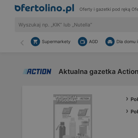
Oferty i gazetki pod ręką
Ofe
Supermarkety
AGD
Dla domu i
Wstecz
Aktualna gazetka Actio
Po
Po