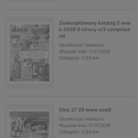
Zaakceptowany katalog 5 wee
k 2026 9 strony vr3 compress
ed
Gazetka
już nieważna
Wygasła dnia:
11.07.2026
Odległość:
0,83 km
Dino 27 26 www small
Gazetka
już nieważna
Wygasła dnia:
07.07.2026
Odległość:
0,83 km