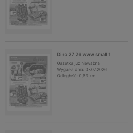
Dino 27 26 www small 1
Gazetka
już nieważna
Wygasła dnia:
07.07.2026
Odległość:
0,83 km