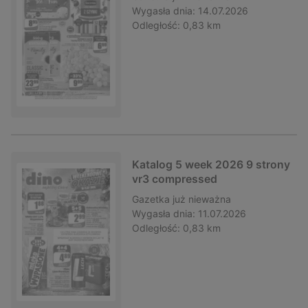
Wygasła dnia:
14.07.2026
Odległość:
0,83 km
Katalog 5 week 2026 9 strony
vr3 compressed
Gazetka
już nieważna
Wygasła dnia:
11.07.2026
Odległość:
0,83 km