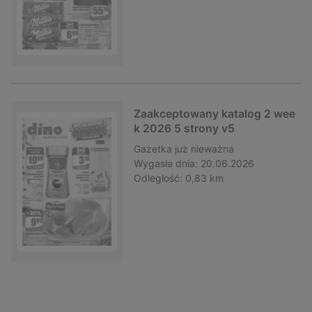
Zaakceptowany katalog 2 wee
k 2026 5 strony v5
Gazetka
już nieważna
Wygasła dnia:
20.06.2026
Odległość:
0,83 km