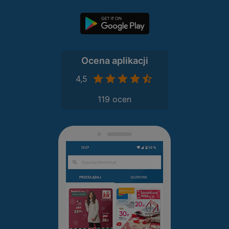
Ocena aplikacji
4,5
119 ocen