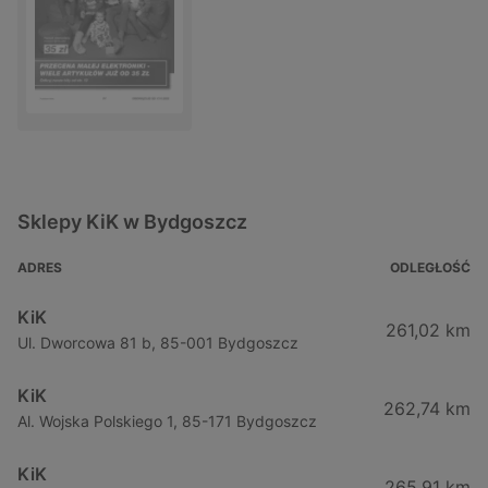
Sklepy KiK w Bydgoszcz
ADRES
ODLEGŁOŚĆ
KiK
261,02 km
Ul. Dworcowa 81 b, 85-001 Bydgoszcz
KiK
262,74 km
Al. Wojska Polskiego 1, 85-171 Bydgoszcz
KiK
265,91 km