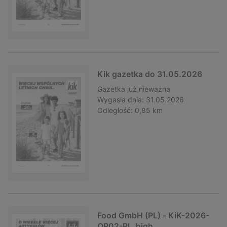
Kik gazetka do 31.05.2026
Gazetka
już nieważna
Wygasła dnia:
31.05.2026
Odległość:
0,85 km
Food GmbH (PL) - KiK-2026-
OP02-PL_high