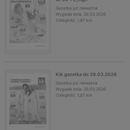
Gazetka
już nieważna
Wygasła dnia:
29.03.2026
Odległość:
1,87 km
Kik gazetka do 29.03.2026
Gazetka
już nieważna
Wygasła dnia:
29.03.2026
Odległość:
1,87 km