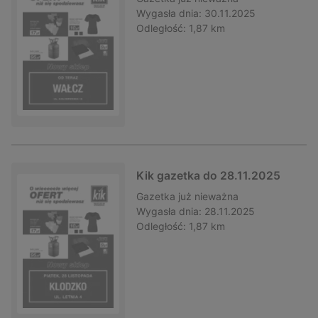
Wygasła dnia:
30.11.2025
Odległość:
1,87 km
Kik gazetka do 28.11.2025
Gazetka
już nieważna
Wygasła dnia:
28.11.2025
Odległość:
1,87 km