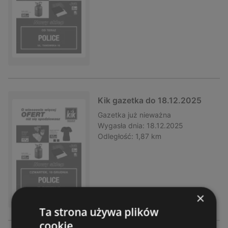
Kik gazetka do 18.12.2025
Gazetka
już nieważna
Wygasła dnia:
18.12.2025
Odległość:
1,87 km
×
Ta strona używa plików
cookie