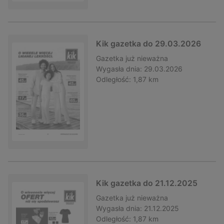
Kik gazetka do 29.03.2026
Gazetka
już nieważna
Wygasła dnia:
29.03.2026
Odległość:
1,87 km
Kik gazetka do 21.12.2025
Gazetka
już nieważna
Wygasła dnia:
21.12.2025
Odległość:
1,87 km