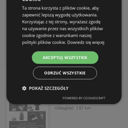
Ta strona korzysta z plików cookie, aby
Kik gazetka do 14.12.2025
zapewnić lepszą wygodę użytkowania.
Gazetka
już nieważna
Korzystając z tej strony, wyrażasz zgodę
Wygasła dnia:
14.12.2025
na używanie przez nas wszystkich plików
Odległość:
1,87 km
cookie zgodnie z warunkami naszej
polityki plików cookie.
Dowiedz się więcej
AKCEPTUJ WSZYSTKIE
ODRZUĆ WSZYSTKIE
Kik gazetka do 11.12.2025
POKAŻ SZCZEGÓŁY
Gazetka
już nieważna
POWERED BY COOKIESCRIPT
Wygasła dnia:
11.12.2025
Odległość:
1,87 km