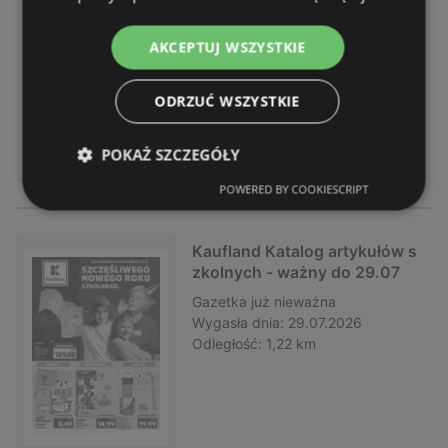
Gazetka
już nieważna
Wygasła dnia:
29.07.2026
AKCEPTUJ WSZYSTKIE
Odległość:
1,22 km
ODRZUĆ WSZYSTKIE
POKAŻ SZCZEGÓŁY
POWERED BY COOKIESCRIPT
Kaufland Katalog artykułów s
zkolnych - ważny do 29.07
Gazetka
już nieważna
Wygasła dnia:
29.07.2026
Odległość:
1,22 km