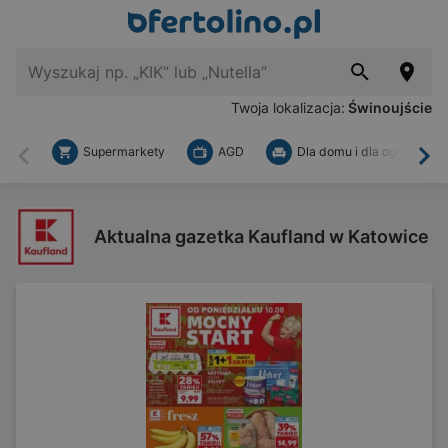
Twoja lokalizacja:
Świnoujście
Supermarkety
AGD
Dla domu i dla ogrodu
Wstecz
Dal
Aktualna gazetka Kaufland w Katowice