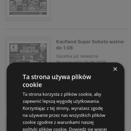
Kaufland Super Sobota ważne
do 1.08
Gazetka
już nieważna
Wygasła dnia:
01.08.2026
×
Odległość:
1,22 km
Ta strona używa plików
cookie
Ta strona korzysta z plików cookie, aby
zapewnić lepszą wygodę użytkowania.
Korzystając z tej strony, wyrażasz zgodę
na używanie przez nas wszystkich plików
cookie zgodnie z warunkami naszej
Kaufland NON Food ważne do
polityki plików cookie.
Dowiedz się więcej
29.07