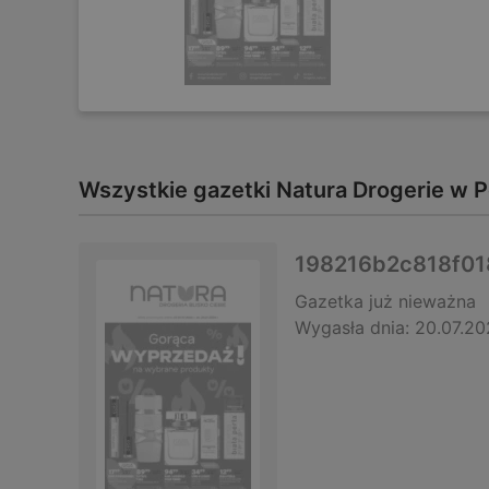
Wszystkie gazetki Natura Drogerie w 
198216b2c818f0
Gazetka
już nieważna
Wygasła dnia:
20.07.20