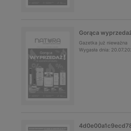
Gorąca wyprzedaż
Gazetka
już nieważna
Wygasła dnia:
20.07.20
4d0e00a1c9ecd7