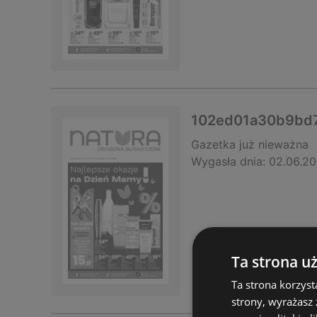
102ed01a30b9bd
Gazetka
już nieważna
Wygasła dnia:
02.06.2
Ta strona u
Ta strona korzyst
strony, wyrażasz