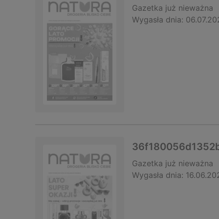
Gazetka
już nieważna
Wygasła dnia:
06.07.20
36f180056d1352
Gazetka
już nieważna
Wygasła dnia:
16.06.20