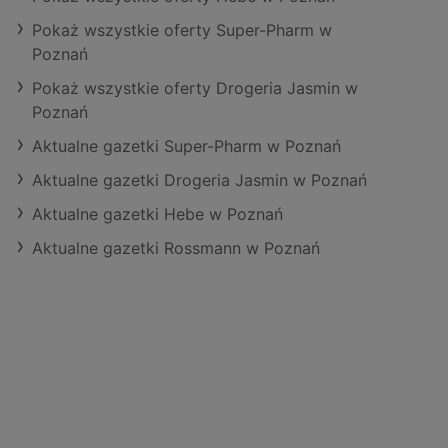
Pokaż wszystkie oferty Super-Pharm w
Poznań
Pokaż wszystkie oferty Drogeria Jasmin w
Poznań
Aktualne gazetki Super-Pharm w Poznań
Aktualne gazetki Drogeria Jasmin w Poznań
Aktualne gazetki Hebe w Poznań
Aktualne gazetki Rossmann w Poznań