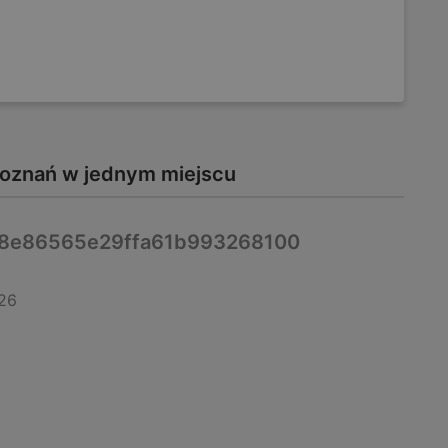
Poznań w jednym miejscu
18e86565e29ffa61b993268100
26