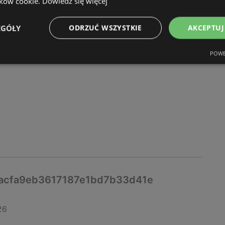
ików cookie.
Dowiedz się więcej
8866d859f182a282051b304993
EGÓŁY
ODRZUĆ WSZYSTKIE
AKCEPTUJ
026
POWE
acfa9eb3617187e1bd7b33d41e
26