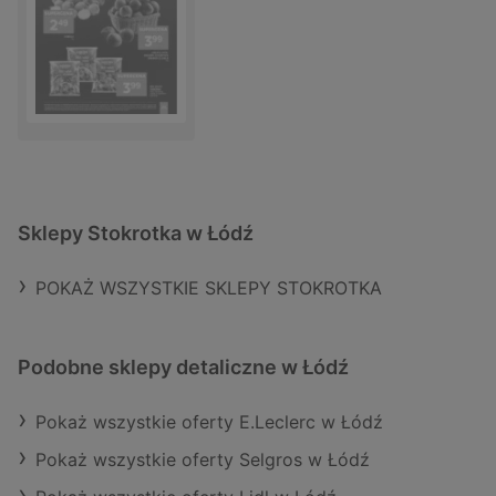
Sklepy Stokrotka w Łódź
POKAŻ WSZYSTKIE SKLEPY STOKROTKA
Podobne sklepy detaliczne w Łódź
Pokaż wszystkie oferty E.Leclerc w Łódź
Pokaż wszystkie oferty Selgros w Łódź