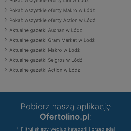
Pokaż wszystkie oferty Lidl w Łódź
Pokaż wszystkie oferty Makro w Łódź
Pokaż wszystkie oferty Action w Łódź
Aktualne gazetki Auchan w Łódź
Aktualne gazetki Gram Market w Łódź
Aktualne gazetki Makro w Łódź
Aktualne gazetki Selgros w Łódź
Aktualne gazetki Action w Łódź
Pobierz naszą aplikację
Ofertolino.pl
:
Filtruj sklepy według kategorii i przeglądaj