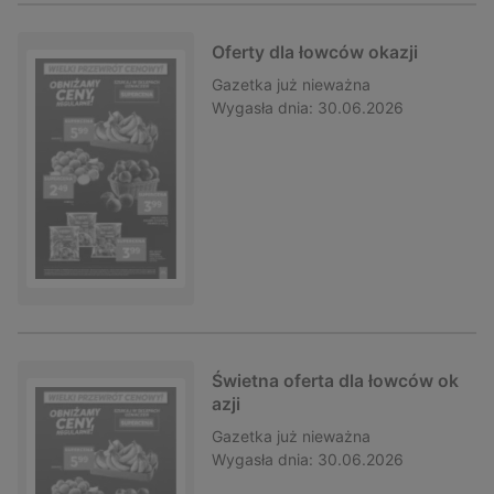
Oferty dla łowców okazji
Gazetka
już nieważna
Wygasła dnia:
30.06.2026
Świetna oferta dla łowców ok
azji
Gazetka
już nieważna
Wygasła dnia:
30.06.2026