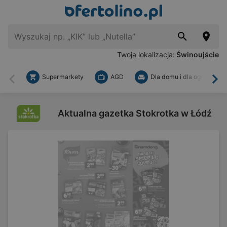
Twoja lokalizacja:
Świnoujście
Supermarkety
AGD
Dla domu i dla ogrodu
Wstecz
Dal
Aktualna gazetka Stokrotka w Łódź