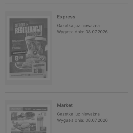
Express
Gazetka
już nieważna
Wygasła dnia:
08.07.2026
Market
Gazetka
już nieważna
Wygasła dnia:
08.07.2026