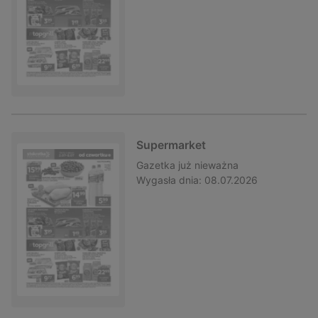
Supermarket
Gazetka
już nieważna
Wygasła dnia:
08.07.2026