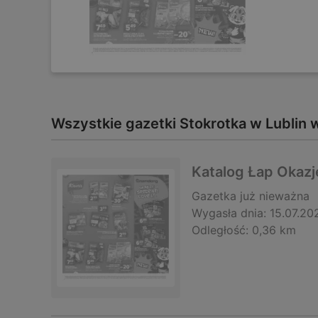
Wszystkie gazetki Stokrotka w Lublin
Katalog Łap Okazj
Gazetka
już nieważna
Wygasła dnia:
15.07.20
Odległość:
0,36 km