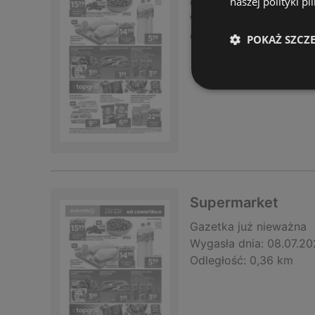
naszej polityki pl
Gazetka
już nieważna
Wygasła dnia:
08.07.20
Odległość:
0,36 km
POKAŻ SZCZ
Supermarket
Gazetka
już nieważna
Wygasła dnia:
08.07.20
Odległość:
0,36 km