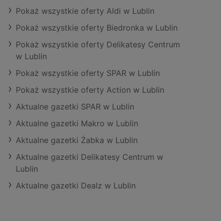
Pokaż wszystkie oferty Aldi w Lublin
Pokaż wszystkie oferty Biedronka w Lublin
Pokaż wszystkie oferty Delikatesy Centrum
w Lublin
Pokaż wszystkie oferty SPAR w Lublin
Pokaż wszystkie oferty Action w Lublin
Aktualne gazetki SPAR w Lublin
Aktualne gazetki Makro w Lublin
Aktualne gazetki Żabka w Lublin
Aktualne gazetki Delikatesy Centrum w
Lublin
Aktualne gazetki Dealz w Lublin