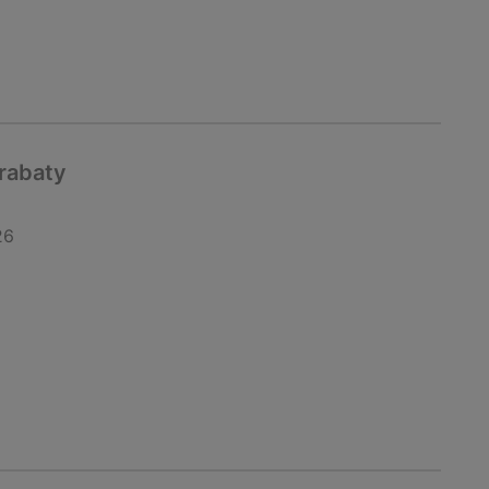
 rabaty
26