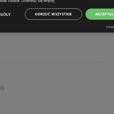
ików cookie.
Dowiedz się więcej
26
EGÓŁY
ODRZUĆ WSZYSTKIE
AKCEPTUJ
POWE
26