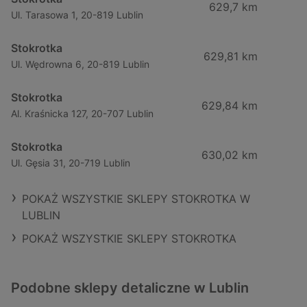
629,7 km
Ul. Tarasowa 1, 20-819 Lublin
Stokrotka
629,81 km
Ul. Wędrowna 6, 20-819 Lublin
Stokrotka
629,84 km
Al. Kraśnicka 127, 20-707 Lublin
Stokrotka
630,02 km
Ul. Gęsia 31, 20-719 Lublin
POKAŻ WSZYSTKIE SKLEPY STOKROTKA W
LUBLIN
POKAŻ WSZYSTKIE SKLEPY STOKROTKA
Podobne sklepy detaliczne w Lublin