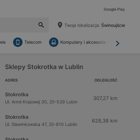
Google Play
Twoja lokalizacja:
Świnoujście
wie
Telecom
Komputery i akcesoria
Sklepy
Dalej
Sklepy Stokrotka w Lublin
ADRES
ODLEGŁOŚĆ
Stokrotka
307,27 km
Ul. Armii Krajowej 30, 20-539 Lubin
Stokrotka
628,38 km
Ul. Sławinkowska 47, 20-810 Lublin
Stokrotka