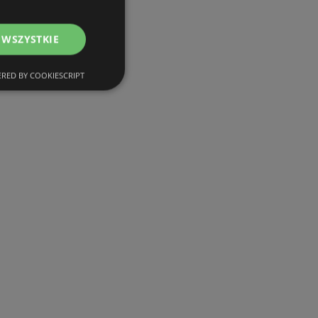
 WSZYSTKIE
RED BY COOKIESCRIPT