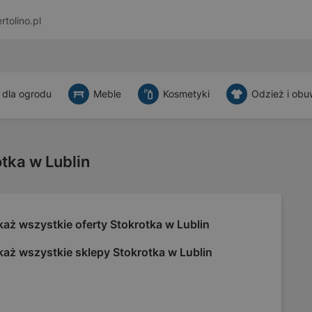
rtolino.pl
 dla ogrodu
Meble
Kosmetyki
Odzież i obu
tka w Lublin
aż wszystkie oferty Stokrotka w Lublin
każ wszystkie sklepy Stokrotka w Lublin