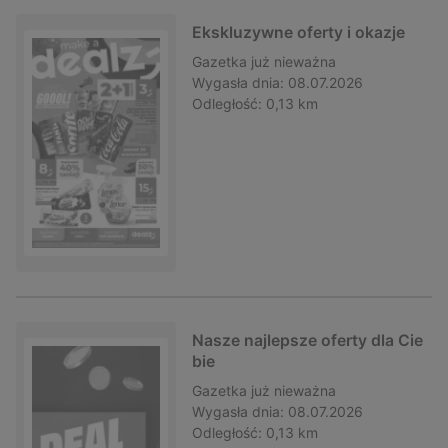
Ekskluzywne oferty i okazje
Gazetka
już nieważna
Wygasła dnia:
08.07.2026
Odległość:
0,13 km
Nasze najlepsze oferty dla Cie
bie
Gazetka
już nieważna
Wygasła dnia:
08.07.2026
Odległość:
0,13 km