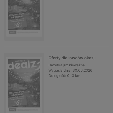
Oferty dla łowców okazji
Gazetka
już nieważna
Wygasła dnia:
30.06.2026
Odległość:
0,13 km