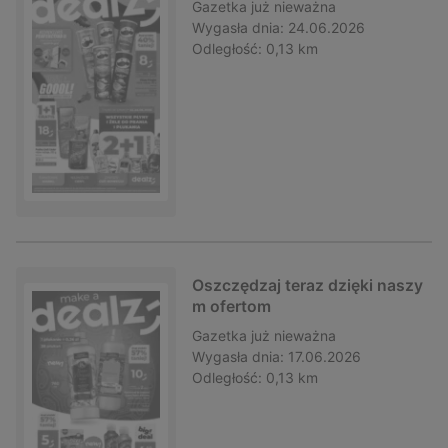
Gazetka
już nieważna
Wygasła dnia:
24.06.2026
Odległość:
0,13 km
Oszczędzaj teraz dzięki naszy
m ofertom
Gazetka
już nieważna
Wygasła dnia:
17.06.2026
Odległość:
0,13 km