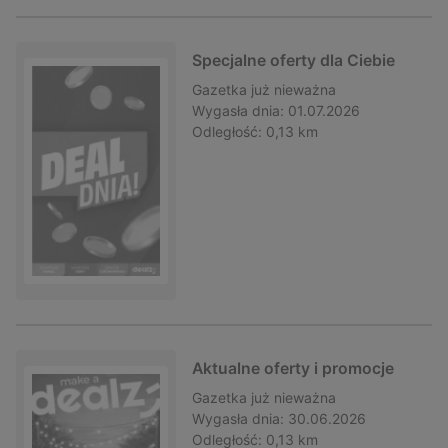
Specjalne oferty dla Ciebie
Gazetka
już nieważna
Wygasła dnia:
01.07.2026
Odległość:
0,13 km
Aktualne oferty i promocje
Gazetka
już nieważna
Wygasła dnia:
30.06.2026
Odległość:
0,13 km