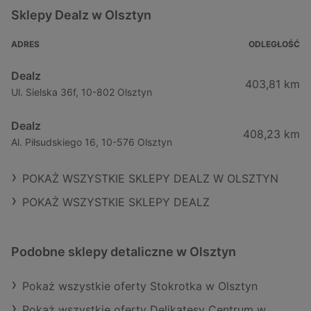
Sklepy Dealz w Olsztyn
ADRES
ODLEGŁOŚĆ
Dealz
403,81 km
Ul. Sielska 36f, 10-802 Olsztyn
Dealz
408,23 km
Al. Piłsudskiego 16, 10-576 Olsztyn
POKAŻ WSZYSTKIE SKLEPY DEALZ W OLSZTYN
POKAŻ WSZYSTKIE SKLEPY DEALZ
Podobne sklepy detaliczne w Olsztyn
Pokaż wszystkie oferty Stokrotka w Olsztyn
Pokaż wszystkie oferty Delikatesy Centrum w