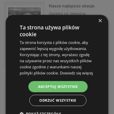
Nasze najlepsze okazje
Gazetka
już nieważna
×
Wygasła dnia:
10.06.2026
Odległość:
7,3 km
Ta strona używa plików
cookie
Ta strona korzysta z plików cookie, aby
zapewnić lepszą wygodę użytkowania.
Korzystając z tej strony, wyrażasz zgodę
na używanie przez nas wszystkich plików
cookie zgodnie z warunkami naszej
polityki plików cookie.
Dowiedz się więcej
Specjalne oferty dla Ciebie
AKCEPTUJ WSZYSTKIE
Gazetka
już nieważna
Wygasła dnia:
10.06.2026
ODRZUĆ WSZYSTKIE
Odległość:
7,3 km
POKAŻ SZCZEGÓŁY