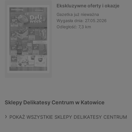
Ekskluzywne oferty i okazje
Gazetka
już nieważna
Wygasła dnia:
27.05.2026
Odległość:
7,3 km
Sklepy Delikatesy Centrum w Katowice
POKAŻ WSZYSTKIE SKLEPY DELIKATESY CENTRUM