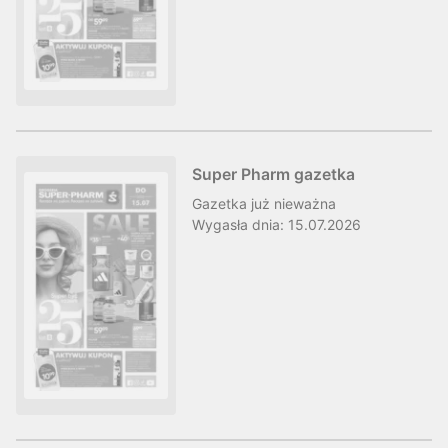
Super Pharm gazetka
Gazetka
już nieważna
Wygasła dnia:
15.07.2026