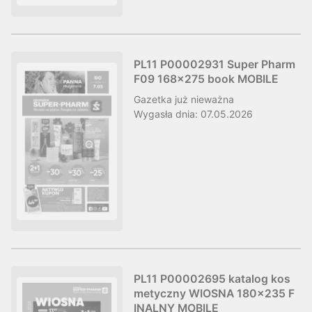
PL11 P00002931 Super Pharm
F09 168x275 book MOBILE
Gazetka
już nieważna
Wygasła dnia:
07.05.2026
PL11 P00002695 katalog kos
metyczny WIOSNA 180x235 F
INALNY MOBILE