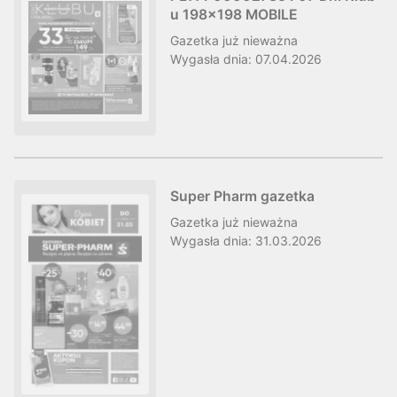
u 198x198 MOBILE
Gazetka
już nieważna
Wygasła dnia:
07.04.2026
Super Pharm gazetka
Gazetka
już nieważna
Wygasła dnia:
31.03.2026