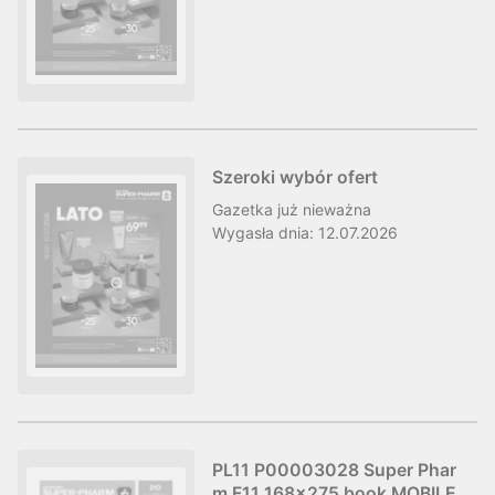
Szeroki wybór ofert
Gazetka
już nieważna
Wygasła dnia:
12.07.2026
PL11 P00003028 Super Phar
m F11 168x275 book MOBILE