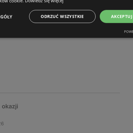
ików cookie.
Dowiedz się więcej
y i okazje
EGÓŁY
ODRZUĆ WSZYSTKIE
AKCEPTUJ
26
POWE
 okazji
26