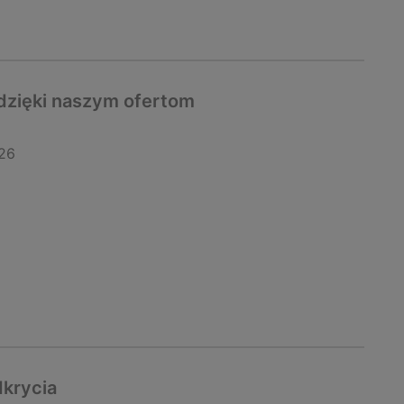
dzięki naszym ofertom
26
dkrycia