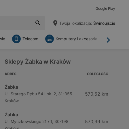
Google Play
Twoja lokalizacja:
Świnoujście
wie
Telecom
Komputery i akcesoria
Sklepy
Dalej
Sklepy Żabka w Kraków
ADRES
ODLEGŁOŚĆ
Żabka
570,52 km
Ul. Starego Dębu 54 Lok. 2, 31-355
Kraków
Żabka
570,99 km
Ul. Myczkowskiego 21 / 1, 30-198
Kraków