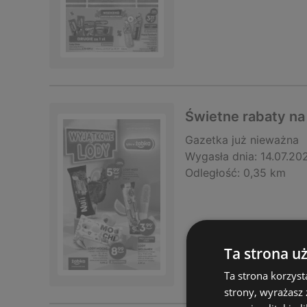
Świetne rabaty n
Gazetka
już nieważna
Wygasła dnia:
14.07.20
Odległość:
0,35 km
Ta strona u
Ta strona korzyst
strony, wyrażasz