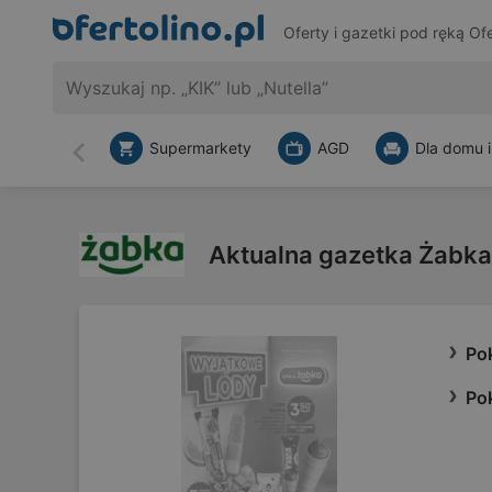
Oferty i gazetki pod ręką
Ofe
Supermarkety
AGD
Dla domu i
Wstecz
Aktualna gazetka Żabk
Po
Po