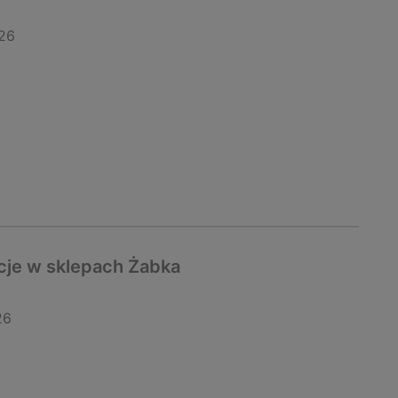
26
je w sklepach Żabka
26