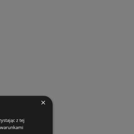
×
stając z tej
z warunkami