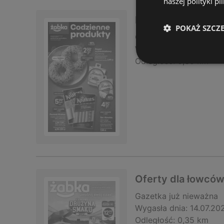
naszej polityki pl
Ekskluzywne ofert
POKAŻ SZCZ
Gazetka
już nieważna
Wygasła dnia:
14.07.20
Odległość:
0,35 km
Oferty dla łowców
Gazetka
już nieważna
Wygasła dnia:
14.07.20
Odległość:
0,35 km