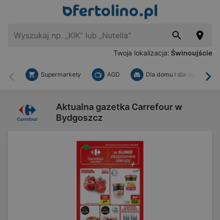
Twoja lokalizacja:
Świnoujście
Supermarkety
AGD
Dla domu i dla ogrodu
Wstecz
Dal
Aktualna gazetka Carrefour w
Bydgoszcz