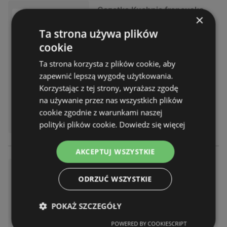
Gazetka Kuchnia francuska
×
Gazetka
już nieważna
Ta strona używa plików
Wygasła dnia:
25.07.2026
cookie
Odległość:
2,41 km
Ta strona korzysta z plików cookie, aby
zapewnić lepszą wygodę użytkowania.
Korzystając z tej strony, wyrażasz zgodę
na używanie przez nas wszystkich plików
cookie zgodnie z warunkami naszej
polityki plików cookie.
Dowiedz się więcej
AKCEPTUJ WSZYSTKIE
Gazetka Carrefour w SUMIE s
ame okazje
ODRZUĆ WSZYSTKIE
Gazetka
już nieważna
Wygasła dnia:
25.07.2026
POKAŻ SZCZEGÓŁY
Odległość:
2,41 km
POWERED BY COOKIESCRIPT