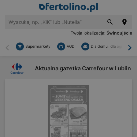
Twoja lokalizacja:
Świnoujście
Supermarkety
AGD
Dla domu i dla ogrodu
Wstecz
Dal
Aktualna gazetka Carrefour w Lublin