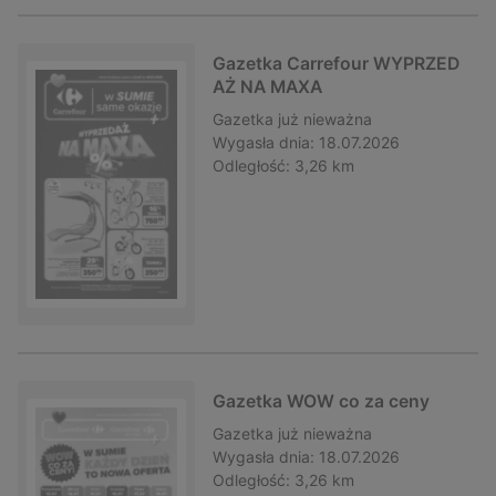
Gazetka Carrefour WYPRZED
AŻ NA MAXA
Gazetka
już nieważna
Wygasła dnia:
18.07.2026
Odległość:
3,26 km
Gazetka WOW co za ceny
Gazetka
już nieważna
Wygasła dnia:
18.07.2026
Odległość:
3,26 km