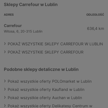
Sklepy Carrefour w Lublin
ADRES
ODLEGŁOŚĆ
Carrefour
636,4 km
Witosa, 6, 20-315 Lublin
POKAŻ WSZYSTKIE SKLEPY CARREFOUR W LUBLIN
POKAŻ WSZYSTKIE SKLEPY CARREFOUR
Podobne sklepy detaliczne w Lublin
Pokaż wszystkie oferty POLOmarket w Lublin
Pokaż wszystkie oferty Kaufland w Lublin
Pokaż wszystkie oferty Auchan w Lublin
Pokaż wszystkie oferty Delikatesy Centrum w