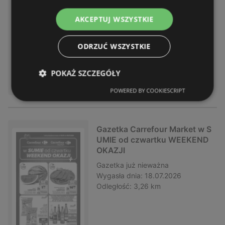
Gazetka
już nieważna
AKCEPTUJ WSZYSTKIE
Wygasła dnia:
18.07.2026
Odległość:
3,26 km
ODRZUĆ WSZYSTKIE
POKAŻ SZCZEGÓŁY
POWERED BY COOKIESCRIPT
Gazetka Carrefour Market w S
UMIE od czwartku WEEKEND
OKAZJI
Gazetka
już nieważna
Wygasła dnia:
18.07.2026
Odległość:
3,26 km