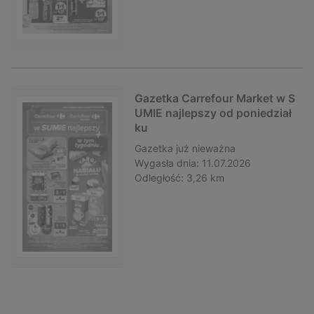
Gazetka Carrefour Market w S
UMIE najlepszy od poniedział
ku
Gazetka
już nieważna
Wygasła dnia:
11.07.2026
Odległość:
3,26 km