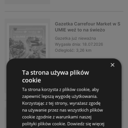
Gazetka Carrefour Market w S
UMIE weź to na świeżo
Gazetka
już nieważna
Wygasła dnia:
18.07.2026
Odległość:
3,26 km
×
Ta strona używa plików
cookie
Ta strona korzysta z plików cookie, aby
zapewnić lepszą wygodę użytkowania.
Korzystając z tej strony, wyrażasz zgodę
na używanie przez nas wszystkich plików
Gazetka Carrefour Market w S
cookie zgodnie z warunkami naszej
UMIE najlepszy od poniedział
polityki plików cookie.
Dowiedz się więcej
ku