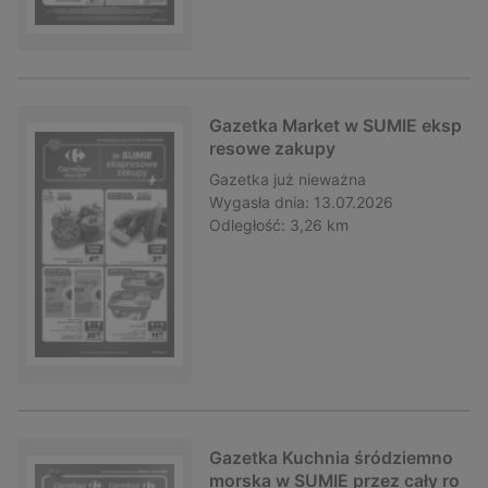
Gazetka Market w SUMIE eksp
resowe zakupy
Gazetka
już nieważna
Wygasła dnia:
13.07.2026
Odległość:
3,26 km
Gazetka Kuchnia śródziemno
morska w SUMIE przez cały ro