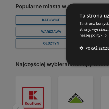
Popularne miasta w pobliżu Kraków
Ta strona u
KATOWICE
Ta strona korzyst
strony, wyrażasz
WARSZAWA
naszej polityki pl
Biedronka gazetka
Szeroki wybór ofert
OLSZTYN
POKAŻ SZCZ
84 strony
44 strony
Najczęściej wybierane sklepy detal