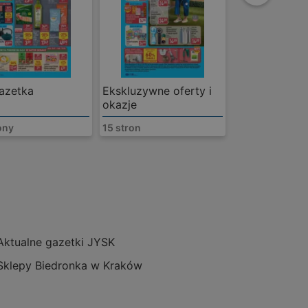
gazetka
Ekskluzywne oferty i
okazje
ony
15 stron
D
31 - 536, kraków, 31-535 Kraków
m
oferty:
1
Aktualne gazetki JYSK
Sklepy Biedronka w Kraków