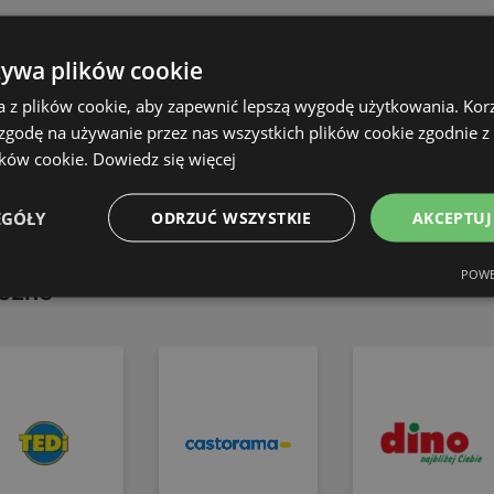
żywa plików cookie
LUBLIN
WROCŁAW
a z plików cookie, aby zapewnić lepszą wygodę użytkowania. Korzy
 zgodę na używanie przez nas wszystkich plików cookie zgodnie 
SZCZECIN
ŁÓDŹ
ików cookie.
Dowiedz się więcej
Aktualne oferty i
Festiwal rabatów
GDAŃSK
promocje
EGÓŁY
ODRZUĆ WSZYSTKIE
AKCEPTUJ
82 strony
8 stron
POWE
iczne