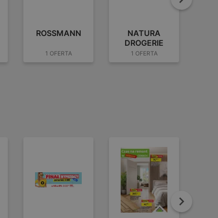
Dalej
ROSSMANN
NATURA
S
DROGERIE
1 OFERTA
1 OFERTA
Dalej