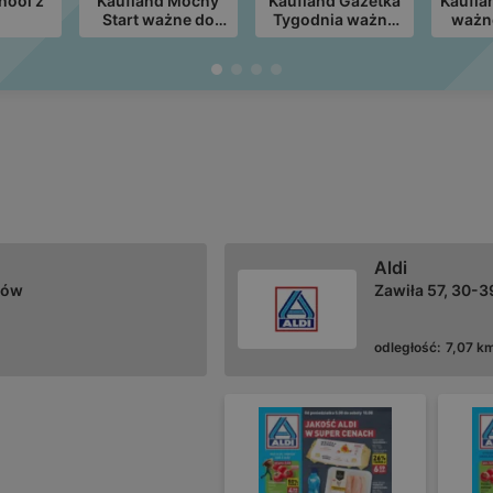
hool z
Kaufland Mocny
Kaufland Gazetka
Kaufla
Start ważne do
Tygodnia ważne
ważn
11.08
do 11.08
Aldi
ków
Zawiła 57, 30-
odległość:
7,07 k