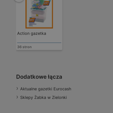
Action gazetka
36 stron
Biedronka
Stańczyka 14, 31-559 Kraków
Dodatkowe łącza
odległość:
0,52 km
oferty:
3
Aktualne gazetki Eurocash
Sklepy Żabka w Zielonki