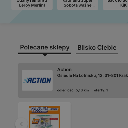
Udany remont z
Kaufland Super
Back to Sc
Leroy Merlin!
Sobota ważne
KiK
8.08
Polecane sklepy
Blisko Ciebie
Action
Osiedle Na Lotnisku, 12, 31-801 Kra
odległość:
5,13 km
oferty:
1
Wstecz