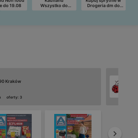
nd Non food
Kaufland
Kupuj sprytnie w
e do 19.08
Wszystko do
Drogeria dm do
szkoły ważne do
12.08!
11.08
390 Kraków
m
oferty:
3
Dalej