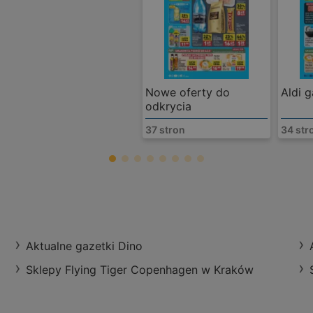
Nowe oferty do
Aldi 
odkrycia
37 stron
34 str
RTV Euro AG
Podgórska 34, 
odległość:
0,55 k
Aktualne gazetki Dino
Sklepy Flying Tiger Copenhagen w Kraków