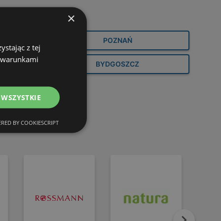
×
POZNAŃ
stając z tej
z warunkami
BYDGOSZCZ
 WSZYSTKIE
RED BY COOKIESCRIPT