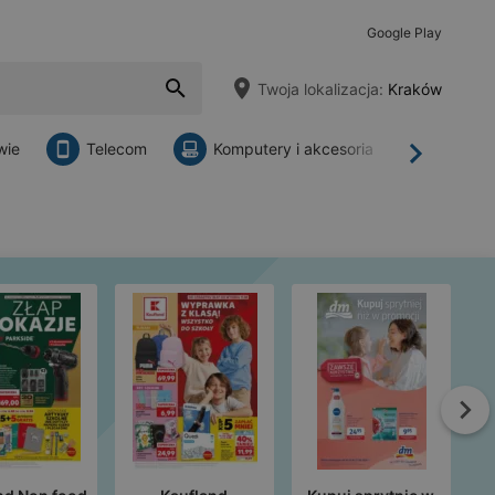
Google Play
Twoja lokalizacja:
Kraków
wie
Telecom
Komputery i akcesoria
Sklepy
Dalej
Da