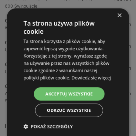
600 Świnoujście
×
CCC
Ta strona używa plików
44,3 km
Wyszyńskiego, 13, 72-009 Police
cookie
Ta strona korzysta z plików cookie, aby
CCC
53,74 km
zapewnić lepszą wygodę użytkowania.
Ul. Dworcowa, 9, 72-100 Goleniów
Korzystając z tej strony, wyrażasz zgodę
na używanie przez nas wszystkich plików
CCC
54,5 km
cookie zgodnie z warunkami naszej
Ul. Ku Słońcu, 67, 71-041 Szczecin
polityki plików cookie.
Dowiedz się więcej
CCC
55,43 km
Al. Wyzwolenia 18, 70 - 554, szczecin, 70-532
AKCEPTUJ WSZYSTKIE
Szczecin
ODRZUĆ WSZYSTKIE
Inne sklepy Odzież i obuwie w pobliżu
POKAŻ SZCZEGÓŁY