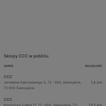
Sklepy CCC w pobliżu
ADRES
ODLEGŁOŚĆ
CCC
1,4 km
Jarosława Dąbrowskiego 5, 72 - 600, świnoujście,
72-600 Świnoujście
CCC
1,63 km
Konstytucji 3 Maja 17, 72 - 600, świnoujście, 72-