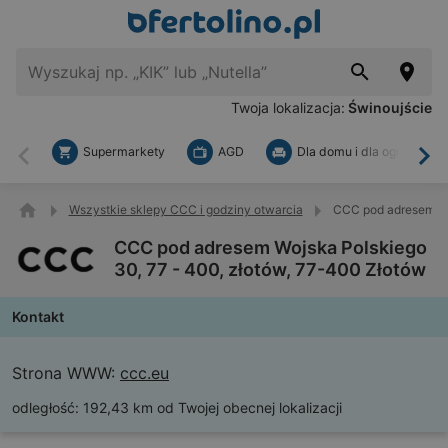
Twoja lokalizacja:
Świnoujście
Supermarkety
AGD
Dla domu i dla ogrodu
Wstecz
Dal
Wszystkie sklepy CCC i godziny otwarcia
CCC pod adresem Woj
CCC pod adresem Wojska Polskiego
30, 77 - 400, złotów, 77-400 Złotów
Kontakt
Strona WWW:
ccc.eu
odległość:
192,43 km od Twojej obecnej lokalizacji