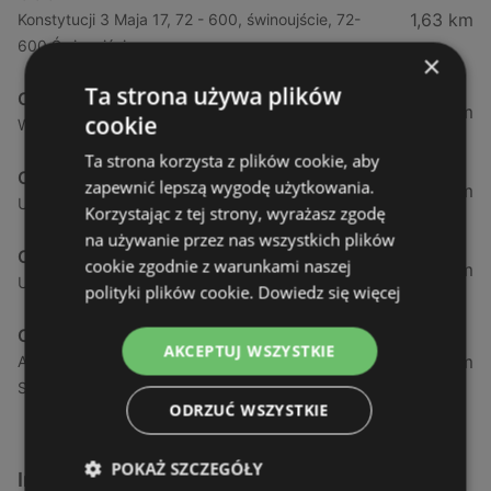
1,63 km
Konstytucji 3 Maja 17, 72 - 600, świnoujście, 72-
600 Świnoujście
×
Ta strona używa plików
CCC
44,3 km
cookie
Wyszyńskiego, 13, 72-009 Police
Ta strona korzysta z plików cookie, aby
CCC
zapewnić lepszą wygodę użytkowania.
53,74 km
Ul. Dworcowa, 9, 72-100 Goleniów
Korzystając z tej strony, wyrażasz zgodę
na używanie przez nas wszystkich plików
CCC
cookie zgodnie z warunkami naszej
54,5 km
Ul. Ku Słońcu, 67, 71-041 Szczecin
polityki plików cookie.
Dowiedz się więcej
CCC
AKCEPTUJ WSZYSTKIE
55,43 km
Al. Wyzwolenia 18, 70 - 554, szczecin, 70-532
Szczecin
ODRZUĆ WSZYSTKIE
POKAŻ SZCZEGÓŁY
Inne sklepy Odzież i obuwie w pobliżu