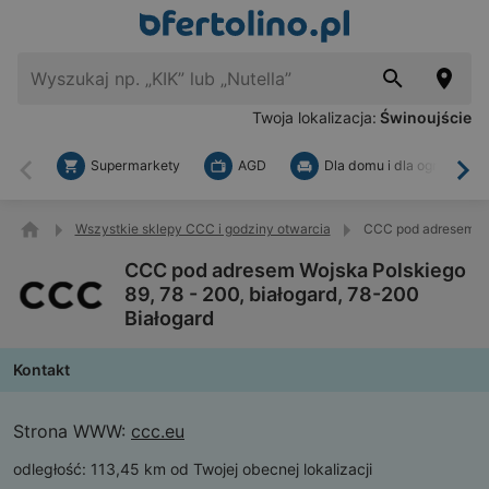
Twoja lokalizacja:
Świnoujście
Supermarkety
AGD
Dla domu i dla ogrodu
Wstecz
Dal
Wszystkie sklepy CCC i godziny otwarcia
CCC pod adresem Woj
CCC pod adresem Wojska Polskiego
89, 78 - 200, białogard, 78-200
Białogard
Kontakt
Strona WWW:
ccc.eu
odległość:
113,45 km od Twojej obecnej lokalizacji