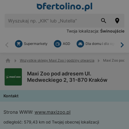
Twoja lokalizacja:
Świnoujście
Supermarkety
AGD
Dla domu i dla ogrodu
Wstecz
Dal
Wszystkie sklepy Maxi Zoo i godziny otwarcia
Maxi Zoo pod a
Maxi Zoo pod adresem Ul.
Medweckiego 2, 31-870 Kraków
Kontakt
Strona WWW:
www.maxizoo.pl
odległość:
579,43 km od Twojej obecnej lokalizacji