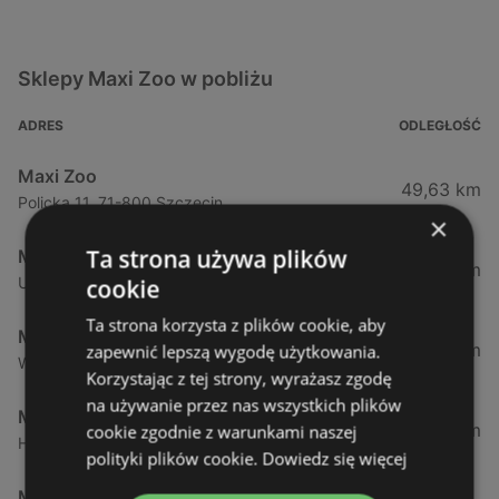
Sklepy Maxi Zoo w pobliżu
ADRES
ODLEGŁOŚĆ
Maxi Zoo
49,63 km
Policka 11, 71-800 Szczecin
×
Ta strona używa plików
Maxi Zoo
57,26 km
Ul. Mieszka I63, 71-011 Szczecin
cookie
Ta strona korzysta z plików cookie, aby
Maxi Zoo
63,12 km
zapewnić lepszą wygodę użytkowania.
Wiosenna 76, 70-807 Szczecin
Korzystając z tej strony, wyrażasz zgodę
na używanie przez nas wszystkich plików
Maxi Zoo
129,83 km
cookie zgodnie z warunkami naszej
Holenderska 72, 75-430 Koszalin
polityki plików cookie.
Dowiedz się więcej
Maxi Zoo