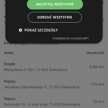
143,61 km
AKCEPTUJ WSZYSTKIE
Walczaka 47, 66-400 Gorzów Wielkopolski
Maxi Zoo
ODRZUĆ WSZYSTKIE
146,15 km
Targowa 7, 66-400 Gorzów Wielkopolski
POKAŻ SZCZEGÓŁY
POWERED BY COOKIESCRIPT
Inne sklepy Inne w pobliżu
ADRES
ODLEGŁOŚĆ
Empik
0,68 km
Władysława Iv 32/1, 72-600 Świnoujście
Pepco
1,35 km
Jarosława Dąbrowskiego 5, 72-600 Świnoujście
Pepco
1,6 km
Kościuszki 15, ch stop shop, 72-600 Świnoujście