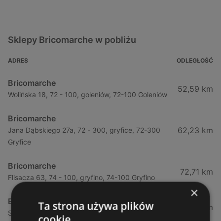
Sklepy Bricomarche w pobliżu
ADRES
ODLEGŁOŚĆ
Bricomarche
52,59 km
Wolińska 18, 72 - 100, goleniów, 72-100 Goleniów
Bricomarche
62,23 km
Jana Dąbskiego 27a, 72 - 300, gryfice, 72-300
Gryfice
Bricomarche
72,71 km
Flisacza 63, 74 - 100, gryfino, 74-100 Gryfino
×
Bricomarche
Ta strona używa plików
78,6 km
Szczecińska 81, stargard, 73-110 Stargard
cookie