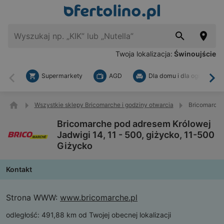
Twoja lokalizacja:
Świnoujście
Supermarkety
AGD
Dla domu i dla ogrodu
Wstecz
Dal
Wszystkie sklepy Bricomarche i godziny otwarcia
Bricomarche 
Bricomarche pod adresem Królowej
Jadwigi 14, 11 - 500, giżycko, 11-500
Giżycko
Kontakt
Strona WWW:
www.bricomarche.pl
odległość:
491,88 km od Twojej obecnej lokalizacji