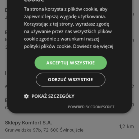
Ta strona korzysta z plików cookie, aby
Bricomarche
88,9 km
zapewnić lepszą wygodę użytkowania.
Jasna 25a, kołobrzeg, 78-100 Kołobrzeg
Korzystając z tej strony, wyrażasz zgodę
na używanie przez nas wszystkich plików
Bricomarche
cookie zgodnie z warunkami naszej
101 km
Kombatantów Polskich 3e, 78 - 300, świdwin, 78-
polityki plików cookie.
Dowiedz się więcej
300 Świdwin
AKCEPTUJ WSZYSTKIE
Inne sklepy Meble w pobliżu
ODRZUĆ WSZYSTKIE
ADRES
ODLEGŁOŚĆ
POKAŻ SZCZEGÓŁY
Bodzio
0,9 km
POWERED BY COOKIESCRIPT
Chrobrego 14, 72-600 Świnoujście
Sklepy Komfort S.A.
1,2 km
Grunwaldzka 97b, 72-600 Świnoujście