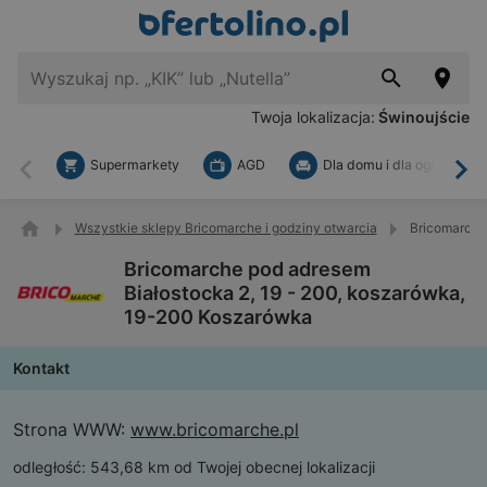
Twoja lokalizacja:
Świnoujście
Supermarkety
AGD
Dla domu i dla ogrodu
Wstecz
Dal
Wszystkie sklepy Bricomarche i godziny otwarcia
Bricomarche
Bricomarche pod adresem
Białostocka 2, 19 - 200, koszarówka,
19-200 Koszarówka
Kontakt
Strona WWW:
www.bricomarche.pl
odległość:
543,68 km od Twojej obecnej lokalizacji