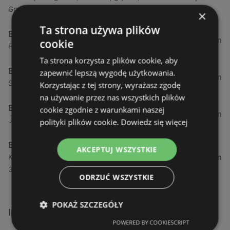
Gryfice
×
Ta strona używa plików
Bricomarche
72,71 km
cookie
Flisacza 63, 74 - 100, gryfino, 74-100 Gryfino
Ta strona korzysta z plików cookie, aby
Bricomarche
zapewnić lepszą wygodę użytkowania.
78,6 km
Szczecińska 81, stargard, 73-110 Stargard
Korzystając z tej strony, wyrażasz zgodę
na używanie przez nas wszystkich plików
Bricomarche
cookie zgodnie z warunkami naszej
88,9 km
Jasna 25a, kołobrzeg, 78-100 Kołobrzeg
polityki plików cookie.
Dowiedz się więcej
Bricomarche
AKCEPTUJ WSZYSTKIE
101 km
Kombatantów Polskich 3e, 78 - 300, świdwin, 78-
300 Świdwin
ODRZUĆ WSZYSTKIE
POKAŻ SZCZEGÓŁY
Inne sklepy Meble w pobliżu
POWERED BY COOKIESCRIPT