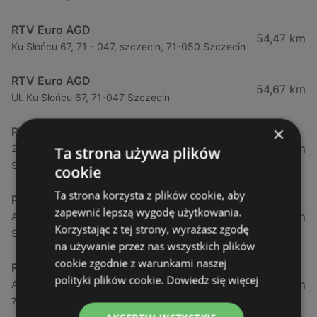
RTV Euro AGD
54,47 km
Ku Słońcu 67, 71 - 047, szczecin, 71-050 Szczecin
RTV Euro AGD
54,67 km
Ul. Ku Słońcu 67, 71-047 Szczecin
×
RTV Euro AGD
55,41 km
26 Kwietnia 91, 71 - 126, szczecin, 71-126
Ta strona używa plików
Szczecin
cookie
Ta strona korzysta z plików cookie, aby
RTV Euro AGD
zapewnić lepszą wygodę użytkowania.
55,43 km
Al. Wyzwolenia 18, 70 - 554, szczecin, 70-532
Korzystając z tej strony, wyrażasz zgodę
Szczecin
na używanie przez nas wszystkich plików
cookie zgodnie z warunkami naszej
RTV Euro AGD
polityki plików cookie.
Dowiedz się więcej
55,72 km
Al. Bohaterów Warszawy 42, 70 - 342, szczecin,
70-342 Szczecin