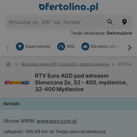
Twoja lokalizacja:
Świnoujście
Supermarkety
AGD
Dla domu i dla ogrodu
Wstecz
Dal
Wszystkie sklepy RTV Euro AGD i godziny otwarcia
RTV Euro 
RTV Euro AGD pod adresem
Słoneczna 2e, 32 - 400, myślenice,
32-400 Myślenice
Kontakt
Strona WWW:
www.euro.com.pl
odległość:
596,88 km od Twojej obecnej lokalizacji