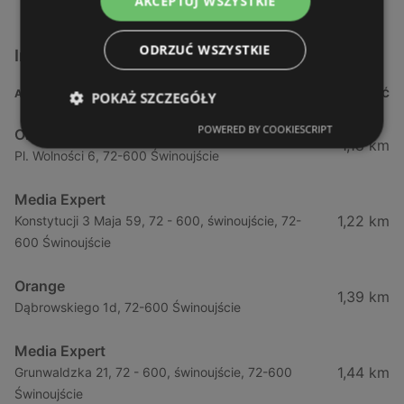
AKCEPTUJ WSZYSTKIE
ODRZUĆ WSZYSTKIE
Inne sklepy AGD w pobliżu
ADRES
ODLEGŁOŚĆ
POKAŻ SZCZEGÓŁY
POWERED BY COOKIESCRIPT
Orange
1,18 km
Pl. Wolności 6, 72-600 Świnoujście
Media Expert
1,22 km
Konstytucji 3 Maja 59, 72 - 600, świnoujście, 72-
600 Świnoujście
Orange
1,39 km
Dąbrowskiego 1d, 72-600 Świnoujście
Media Expert
1,44 km
Grunwaldzka 21, 72 - 600, świnoujście, 72-600
Świnoujście