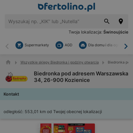
Twoja lokalizacja:
Świnoujście
Supermarkety
AGD
Dla domu i dla ogrodu
Wstecz
Dal
Wszystkie sklepy Biedronka i godziny otwarcia
Biedronka pod
Biedronka pod adresem Warszawska
34, 26-900 Kozienice
Kontakt
odległość:
553,01 km od Twojej obecnej lokalizacji