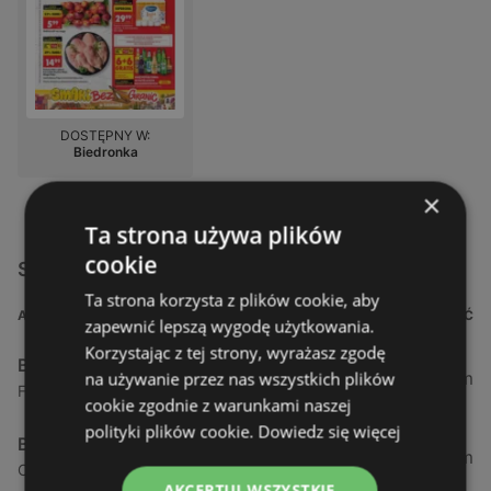
DOSTĘPNY W:
Biedronka
×
Ta strona używa plików
cookie
Sklepy Biedronka w pobliżu
Ta strona korzysta z plików cookie, aby
ADRES
ODLEGŁOŚĆ
zapewnić lepszą wygodę użytkowania.
Korzystając z tej strony, wyrażasz zgodę
Biedronka
0,23 km
na używanie przez nas wszystkich plików
Fińska 4, 72-602 Świnoujście
cookie zgodnie z warunkami naszej
polityki plików cookie.
Dowiedz się więcej
Biedronka
0,84 km
Chrobrego 9, 72-600 Świnoujście
AKCEPTUJ WSZYSTKIE