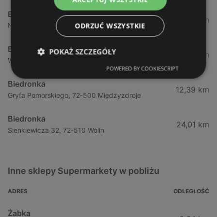
Biedronka
1,87 km
ODRZUĆ WSZYSTKIE
Nowokarsiborska 2, 72-600 Świnoujście
Biedronka
POKAŻ SZCZEGÓŁY
2,77 km
Wojska Polskiego 16a, 72-600 Świnoujście
POWERED BY COOKIESCRIPT
Biedronka
12,39 km
Gryfa Pomorskiego, 72-500 Międzyzdroje
Biedronka
24,01 km
Sienkiewicza 32, 72-510 Wolin
Inne sklepy Supermarkety w pobliżu
ADRES
ODLEGŁOŚĆ
Żabka