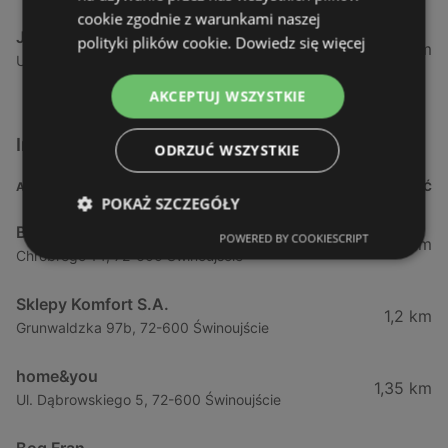
cookie zgodnie z warunkami naszej
JYSK
polityki plików cookie.
Dowiedz się więcej
59,29 km
Ustowo, 70-001 Szczecin
AKCEPTUJ WSZYSTKIE
Inne sklepy Meble w pobliżu
ODRZUĆ WSZYSTKIE
ADRES
ODLEGŁOŚĆ
POKAŻ SZCZEGÓŁY
Bodzio
POWERED BY COOKIESCRIPT
0,9 km
Chrobrego 14, 72-600 Świnoujście
Sklepy Komfort S.A.
1,2 km
Grunwaldzka 97b, 72-600 Świnoujście
home&you
1,35 km
Ul. Dąbrowskiego 5, 72-600 Świnoujście