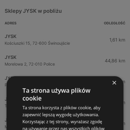
Sklepy JYSK w pobliżu
ADRES
ODLEGŁOŚĆ
JYSK
1,61 km
Kościuszki 15, 72-600 Świnoujście
JYSK
44,86 km
Morelowa 2, 72-010 Police
JYSK
×
49,95 km
Policka, 71-837 Szczecin
Ta strona używa plików
cookie
JYSK
54,17 km
Tartaczna, 72-100 Goleniów
Ta strona korzysta z plików cookie, aby
zapewnić lepszą wygodę użytkowania.
JYSK
Korzystając z tej strony, wyrażasz zgodę
57,07 km
Mieszka I81, 71-011 Szczecin
na używanie przez nas wszystkich plików