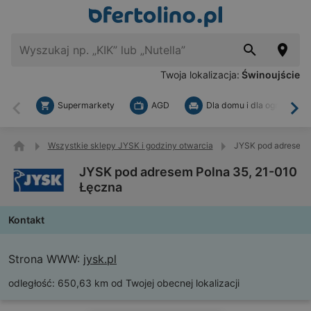
Twoja lokalizacja:
Świnoujście
Supermarkety
AGD
Dla domu i dla ogrodu
Wstecz
Dal
Wszystkie sklepy JYSK i godziny otwarcia
JYSK pod adresem 
JYSK pod adresem Polna 35, 21-010
Łęczna
Kontakt
Strona WWW:
jysk.pl
odległość:
650,63 km od Twojej obecnej lokalizacji