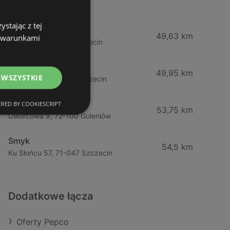
Międzyzdroje
stając z tej
Maxi Zoo
49,63 km
z warunkami
Policka 11, 71-800 Szczecin
TEDi
49,95 km
 WSZYSTKIE
Policka 11a, 71-837 Szczecin
Empik
RED BY COOKIESCRIPT
53,75 km
Dworcowa 9, 72-100 Goleniów
Smyk
54,5 km
Ku Słońcu 57, 71-047 Szczecin
Dodatkowe łącza
Oferty Pepco