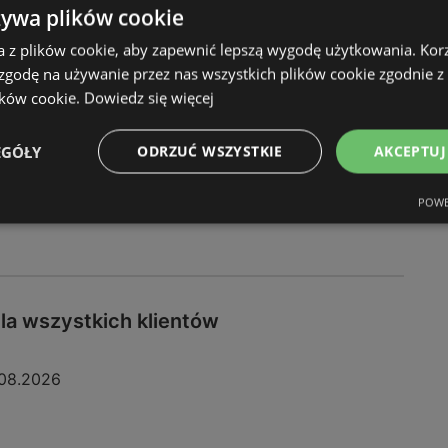
żywa plików cookie
08.2026
a z plików cookie, aby zapewnić lepszą wygodę użytkowania. Korzy
 zgodę na używanie przez nas wszystkich plików cookie zgodnie 
ików cookie.
Dowiedz się więcej
EGÓŁY
ODRZUĆ WSZYSTKIE
AKCEPTUJ
POWE
dla wszystkich klientów
08.2026