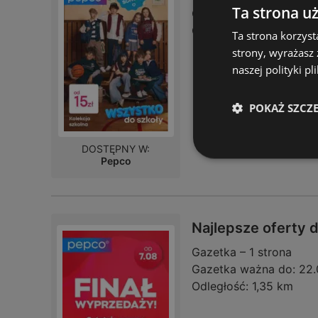
Ta strona u
Gazetka ważna do:
22.
Odległość:
1,35 km
Ta strona korzyst
strony, wyrażasz
naszej polityki pl
POKAŻ SZCZ
DOSTĘPNY W:
Pepco
Najlepsze oferty 
Gazetka – 1 strona
Gazetka ważna do:
22.
Odległość:
1,35 km