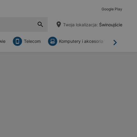
Google Play
Twoja lokalizacja:
Świnoujście
wie
Telecom
Komputery i akcesoria
Sklepy
Dalej