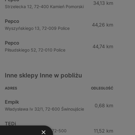
34,13 km
Strzelecka 12, 72-400 Kamień Pomorski
Pepco
44,26 km
Wyszyńskiego 13, 72-009 Police
Pepco
44,74 km
Piłsudskiego 52, 72-010 Police
Inne sklepy Inne w pobliżu
ADRES
ODLEGŁOŚĆ
Empik
0,68 km
Władysława Iv 32/1, 72-600 Świnoujście
TEDi
×
11,52 km
Nowomyśliwska 23 / 3, 72-500