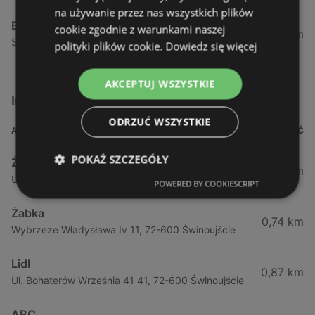
na używanie przez nas wszystkich plików
Biedronka
cookie zgodnie z warunkami naszej
24,01 km
Sienkiewicza 32, 72-510 Wolin
polityki plików cookie.
Dowiedz się więcej
AKCEPTUJ WSZYSTKIE
Inne sklepy Supermarkety w pobliżu
ODRZUĆ WSZYSTKIE
ADRES
ODLEGŁOŚĆ
POKAŻ SZCZEGÓŁY
Żabka
0,64 km
Ul. Barlickiego 4d / 2, 72-602 Świnoujście
POWERED BY COOKIESCRIPT
Żabka
0,74 km
Wybrzeze Władysława Iv 11, 72-600 Świnoujście
Lidl
0,87 km
Ul. Bohaterów Września 41 41, 72-600 Świnoujście
ABC