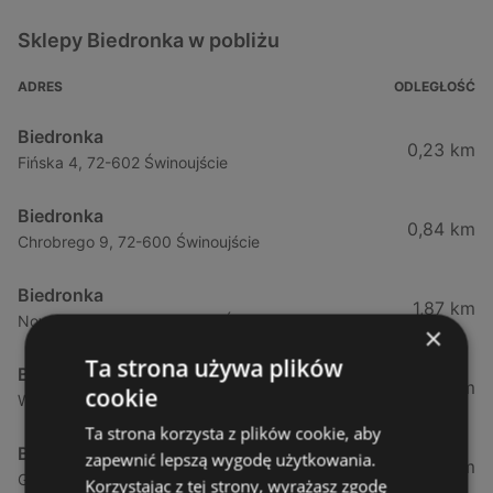
Sklepy Biedronka w pobliżu
ADRES
ODLEGŁOŚĆ
Biedronka
0,23 km
Fińska 4, 72-602 Świnoujście
Biedronka
0,84 km
Chrobrego 9, 72-600 Świnoujście
Biedronka
1,87 km
Nowokarsiborska 2, 72-600 Świnoujście
×
Ta strona używa plików
Biedronka
2,77 km
cookie
Wojska Polskiego 16a, 72-600 Świnoujście
Ta strona korzysta z plików cookie, aby
Biedronka
zapewnić lepszą wygodę użytkowania.
12,39 km
Gryfa Pomorskiego, 72-500 Międzyzdroje
Korzystając z tej strony, wyrażasz zgodę