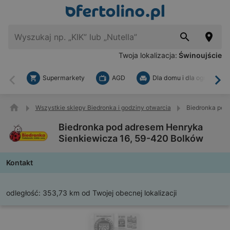
Twoja lokalizacja:
Świnoujście
Supermarkety
AGD
Dla domu i dla ogrodu
Wstecz
Dal
Wszystkie sklepy Biedronka i godziny otwarcia
Biedronka pod
Biedronka pod adresem Henryka
Sienkiewicza 16, 59-420 Bolków
Kontakt
odległość:
353,73 km od Twojej obecnej lokalizacji