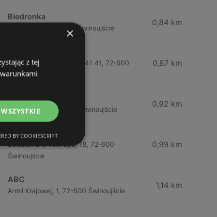
Biedronka
0,84 km
Chrobrego 9, 72-600 Świnoujście
×
Lidl
stając z tej
0,87 km
Ul. Bohaterów Września 41 41, 72-600
z warunkami
Świnoujście
ABC
0,92 km
Barlickiego, 4, 72-600 Świnoujście
 WSZYSTKIE
ABC
RED BY COOKIESCRIPT
0,99 km
Bolesława Chrobrego, 18, 72-600
Świnoujście
ABC
1,14 km
Armii Krajowej, 1, 72-600 Świnoujście