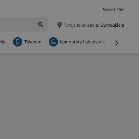
Google Play
Twoja lokalizacja:
Świnoujście
wie
Telecom
Komputery i akcesoria
Sklepy
Dalej