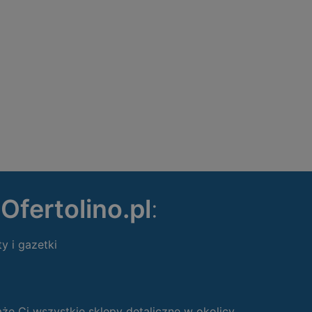
ę
Ofertolino.pl
:
ty i gazetki
 Ci wszystkie sklepy detaliczne w okolicy.