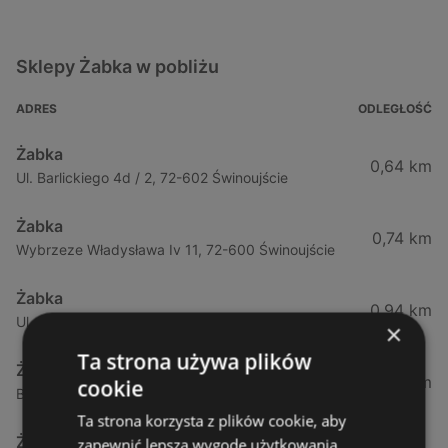
Sklepy Żabka w pobliżu
ADRES
ODLEGŁOŚĆ
Żabka
0,64 km
Ul. Barlickiego 4d / 2, 72-602 Świnoujście
Żabka
0,74 km
Wybrzeze Władysława Iv 11, 72-600 Świnoujście
Żabka
0,94 km
Ul. Bohaterów Września 49, 72-600 Świnoujście
×
Ta strona używa plików
Żabka
1,02 km
cookie
Bohaterów Września 52, 72-600 Świnoujście
Ta strona korzysta z plików cookie, aby
Żabka
zapewnić lepszą wygodę użytkowania.