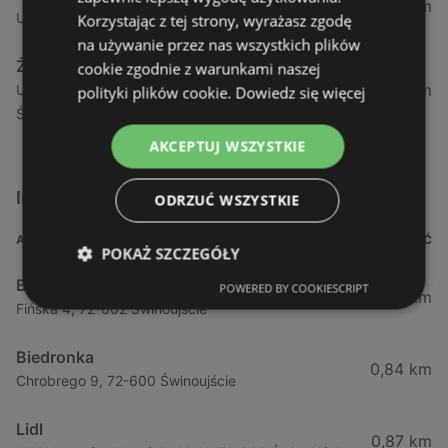
1,04 km
Ul. Armii Krajowej 12 / 1a, 72-600 Świnoujście
Korzystając z tej strony, wyrażasz zgodę
na używanie przez nas wszystkich plików
Żabka
cookie zgodnie z warunkami naszej
1,05 km
Ul. Wybrzeże Wł. Iv 26/27 Lok. Lu, 72-600
polityki plików cookie.
Dowiedz się więcej
Świnoujście
AKCEPTUJ WSZYSTKIE
Inne sklepy Supermarkety w pobliżu
ODRZUĆ WSZYSTKIE
ADRES
ODLEGŁOŚĆ
POKAŻ SZCZEGÓŁY
Biedronka
POWERED BY COOKIESCRIPT
0,23 km
Fińska 4, 72-602 Świnoujście
Biedronka
0,84 km
Chrobrego 9, 72-600 Świnoujście
Lidl
0,87 km