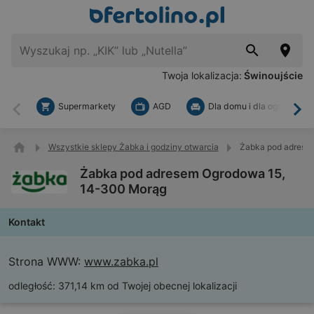
Twoja lokalizacja:
Świnoujście
Supermarkety
AGD
Dla domu i dla ogrodu
Wstecz
Dal
Wszystkie sklepy Żabka i godziny otwarcia
Żabka pod adrese
Żabka pod adresem Ogrodowa 15,
14-300 Morąg
Kontakt
Strona WWW:
www.zabka.pl
odległość:
371,14 km od Twojej obecnej lokalizacji