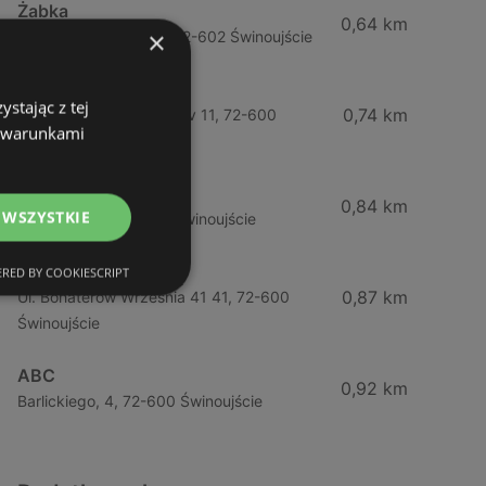
Żabka
0,64 km
×
Ul. Barlickiego 4d / 2, 72-602 Świnoujście
Żabka
stając z tej
0,74 km
Wybrzeze Władysława Iv 11, 72-600
z warunkami
Świnoujście
Biedronka
0,84 km
 WSZYSTKIE
Chrobrego 9, 72-600 Świnoujście
Lidl
RED BY COOKIESCRIPT
0,87 km
Ul. Bohaterów Września 41 41, 72-600
Świnoujście
ABC
0,92 km
Barlickiego, 4, 72-600 Świnoujście