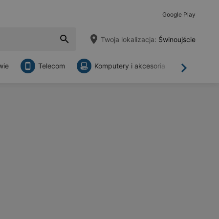
Google Play
Twoja lokalizacja:
Świnoujście
wie
Telecom
Komputery i akcesoria
Sklepy
Dalej