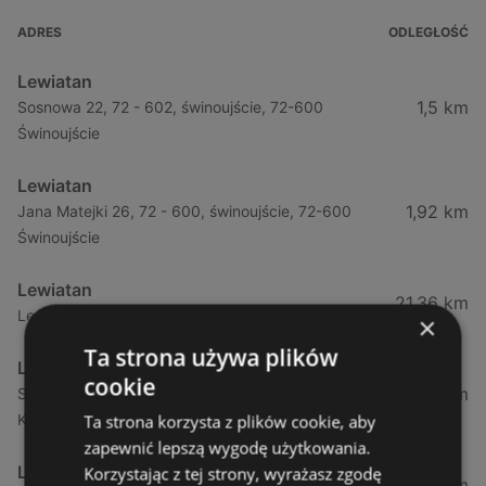
ADRES
ODLEGŁOŚĆ
Lewiatan
1,5 km
Sosnowa 22, 72 - 602, świnoujście, 72-600
Świnoujście
Lewiatan
1,92 km
Jana Matejki 26, 72 - 600, świnoujście, 72-600
Świnoujście
Lewiatan
21,36 km
Leśna 11, 72 - 514, wisełka, 72-513 Wisełka
×
Ta strona używa plików
Lewiatan
cookie
34,13 km
Strzelecka 12f, 72 - 400, kamień pomorski, 72-400
Kamień Pomorski
Ta strona korzysta z plików cookie, aby
zapewnić lepszą wygodę użytkowania.
Lewiatan
Korzystając z tej strony, wyrażasz zgodę
34,13 km