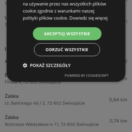
Strzelecka 12 F, 72-400 Kamień Pomorski
na używanie przez nas wszystkich plików
cookie zgodnie z warunkami naszej
Lewiatan
polityki plików cookie.
Dowiedz się więcej
34,42 km
Szczecińska 12, 72-400 Kamień Pomorski
AKCEPTUJ WSZYSTKIE
Inne sklepy Supermarkety w pobliżu
ODRZUĆ WSZYSTKIE
ADRES
ODLEGŁOŚĆ
POKAŻ SZCZEGÓŁY
Biedronka
POWERED BY COOKIESCRIPT
0,23 km
Fińska 4, 72-602 Świnoujście
Żabka
0,64 km
Ul. Barlickiego 4d / 2, 72-602 Świnoujście
Żabka
0,74 km
Wybrzeze Władysława Iv 11, 72-600 Świnoujście