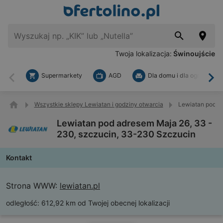
Twoja lokalizacja:
Świnoujście
Supermarkety
AGD
Dla domu i dla ogrodu
Wstecz
Dal
Wszystkie sklepy Lewiatan i godziny otwarcia
Lewiatan pod a
Lewiatan pod adresem Maja 26, 33 -
230, szczucin, 33-230 Szczucin
Kontakt
Strona WWW:
lewiatan.pl
odległość:
612,92 km od Twojej obecnej lokalizacji