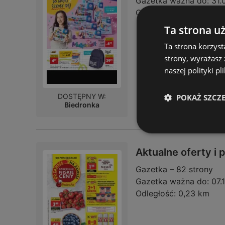
Gazetka ważna do:
31.
Odległość:
0,23 km
Ta strona u
Ta strona korzyst
strony, wyrażasz
naszej polityki pl
DOSTĘPNY W:
POKAŻ SZCZ
Biedronka
Aktualne oferty i
Gazetka – 82 strony
Gazetka ważna do:
07.
Odległość:
0,23 km