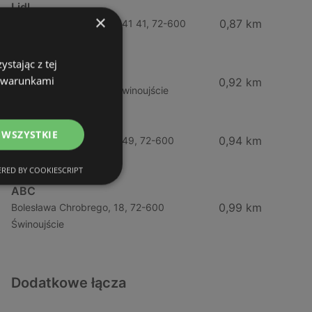
Lidl
×
0,87 km
Ul. Bohaterów Września 41 41, 72-600
Świnoujście
stając z tej
ABC
z warunkami
0,92 km
Barlickiego, 4, 72-600 Świnoujście
Żabka
 WSZYSTKIE
0,94 km
Ul. Bohaterów Września 49, 72-600
Świnoujście
RED BY COOKIESCRIPT
ABC
0,99 km
Bolesława Chrobrego, 18, 72-600
Świnoujście
Dodatkowe łącza