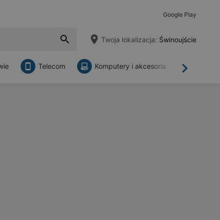
Google Play
Twoja lokalizacja:
Świnoujście
wie
Telecom
Komputery i akcesoria
Sklepy
Dalej