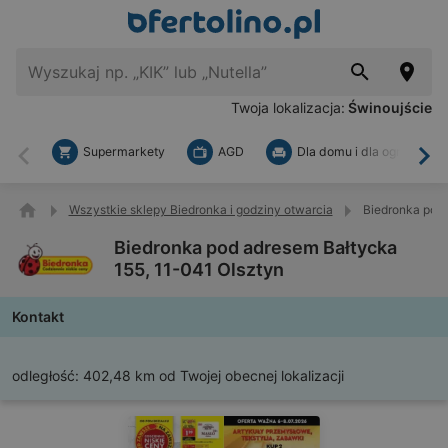
Twoja lokalizacja:
Świnoujście
Supermarkety
AGD
Dla domu i dla ogrodu
Wstecz
Dal
Wszystkie sklepy Biedronka i godziny otwarcia
Biedronka pod 
Biedronka pod adresem Bałtycka
155, 11-041 Olsztyn
Kontakt
odległość:
402,48 km od Twojej obecnej lokalizacji