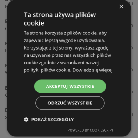
0,23 km
×
Fińska 4, 72-602 Świnoujście
Ta strona używa plików
Biedronka
cookie
0,84 km
Chrobrego 9, 72-600 Świnoujście
Ta strona korzysta z plików cookie, aby
zapewnić lepszą wygodę użytkowania.
Biedronka
1,87 km
Korzystając z tej strony, wyrażasz zgodę
Nowokarsiborska 2, 72-600 Świnoujście
na używanie przez nas wszystkich plików
cookie zgodnie z warunkami naszej
Biedronka
2,77 km
polityki plików cookie.
Dowiedz się więcej
Wojska Polskiego 16a, 72-600 Świnoujście
AKCEPTUJ WSZYSTKIE
Biedronka
12,39 km
Gryfa Pomorskiego, 72-500 Międzyzdroje
ODRZUĆ WSZYSTKIE
Biedronka
24,01 km
Sienkiewicza 32, 72-510 Wolin
POKAŻ SZCZEGÓŁY
POWERED BY COOKIESCRIPT