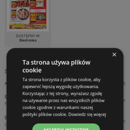
DOSTĘPNY W:
Biedronka
×
Ta strona używa plików
cookie
Sklepy Biedronka w pobliżu
Ta strona korzysta z plików cookie, aby
ADRES
ODLEGŁOŚĆ
zapewnić lepszą wygodę użytkowania.
Korzystając z tej strony, wyrażasz zgodę
Biedronka
0,23 km
na używanie przez nas wszystkich plików
Fińska 4, 72-602 Świnoujście
cookie zgodnie z warunkami naszej
polityki plików cookie.
Dowiedz się więcej
Biedronka
0,84 km
Chrobrego 9, 72-600 Świnoujście
AKCEPTUJ WSZYSTKIE