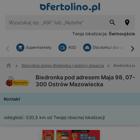
Twoja lokalizacja:
Świnoujście
Supermarkety
AGD
Dla domu i dla ogrodu
Wstecz
Dal
Wszystkie sklepy Biedronka i godziny otwarcia
Biedronka pod
Biedronka pod adresem Maja 98, 07-
300 Ostrów Mazowiecka
Kontakt
odległość:
520,5 km od Twojej obecnej lokalizacji