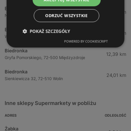
Biedronka
1,87 km
ODRZUĆ WSZYSTKIE
Nowokarsiborska 2, 72-600 Świnoujście
Biedronka
POKAŻ SZCZEGÓŁY
2,77 km
Wojska Polskiego 16a, 72-600 Świnoujście
POWERED BY COOKIESCRIPT
Biedronka
12,39 km
Gryfa Pomorskiego, 72-500 Międzyzdroje
Biedronka
24,01 km
Sienkiewicza 32, 72-510 Wolin
Inne sklepy Supermarkety w pobliżu
ADRES
ODLEGŁOŚĆ
Żabka