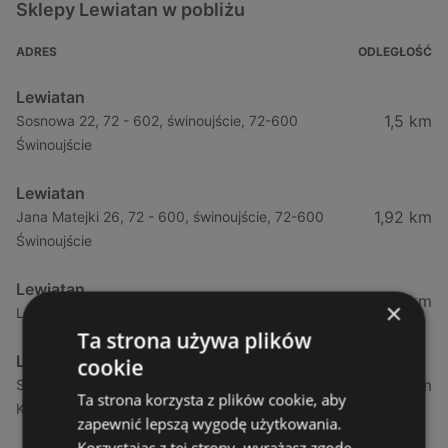
Sklepy Lewiatan w pobliżu
ADRES
ODLEGŁOŚĆ
Lewiatan
1,5 km
Sosnowa 22, 72 - 602, świnoujście, 72-600
Świnoujście
Lewiatan
1,92 km
Jana Matejki 26, 72 - 600, świnoujście, 72-600
Świnoujście
Lewiatan
21,36 km
×
Leśna 11, 72 - 514, wisełka, 72-513 Wisełka
Ta strona używa plików
Lewiatan
cookie
34,13 km
Strzelecka 12f, 72 - 400, kamień pomorski, 72-400
Ta strona korzysta z plików cookie, aby
Kamień Pomorski
zapewnić lepszą wygodę użytkowania.
Korzystając z tej strony, wyrażasz zgodę