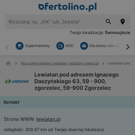
Twoja lokalizacja:
Świnoujście
Supermarkety
AGD
Dla domu i dla ogrodu
Wstecz
Dal
Wszystkie sklepy Lewiatan i godziny otwarcia
Lewiatan pod a
Lewiatan pod adresem Ignacego
Daszyńskiego 63, 59 - 900,
zgorzelec, 59-900 Zgorzelec
Kontakt
Strona WWW:
lewiatan.pl
odległość:
309,97 km od Twojej obecnej lokalizacji