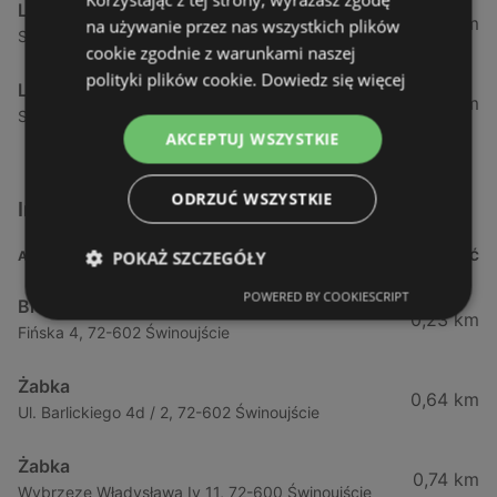
Lewiatan
34,13 km
na używanie przez nas wszystkich plików
Strzelecka 12 F, 72-400 Kamień Pomorski
cookie zgodnie z warunkami naszej
polityki plików cookie.
Dowiedz się więcej
Lewiatan
34,42 km
Szczecińska 12, 72-400 Kamień Pomorski
AKCEPTUJ WSZYSTKIE
ODRZUĆ WSZYSTKIE
Inne sklepy Supermarkety w pobliżu
POKAŻ SZCZEGÓŁY
ADRES
ODLEGŁOŚĆ
POWERED BY COOKIESCRIPT
Biedronka
0,23 km
Fińska 4, 72-602 Świnoujście
Żabka
0,64 km
Ul. Barlickiego 4d / 2, 72-602 Świnoujście
Żabka
0,74 km
Wybrzeze Władysława Iv 11, 72-600 Świnoujście