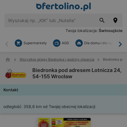
Twoja lokalizacja:
Świnoujście
Supermarkety
AGD
Dla domu i dla ogrodu
Wstecz
Dal
Wszystkie sklepy Biedronka i godziny otwarcia
Biedronka pod
Biedronka pod adresem Lotnicza 24,
54-155 Wrocław
Kontakt
odległość:
358,6 km od Twojej obecnej lokalizacji