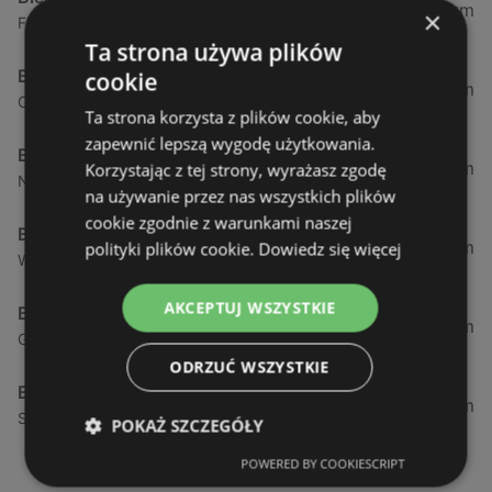
0,23 km
×
Fińska 4, 72-602 Świnoujście
Ta strona używa plików
Biedronka
cookie
0,84 km
Chrobrego 9, 72-600 Świnoujście
Ta strona korzysta z plików cookie, aby
zapewnić lepszą wygodę użytkowania.
Biedronka
1,87 km
Korzystając z tej strony, wyrażasz zgodę
Nowokarsiborska 2, 72-600 Świnoujście
na używanie przez nas wszystkich plików
cookie zgodnie z warunkami naszej
Biedronka
2,77 km
polityki plików cookie.
Dowiedz się więcej
Wojska Polskiego 16a, 72-600 Świnoujście
AKCEPTUJ WSZYSTKIE
Biedronka
12,39 km
Gryfa Pomorskiego, 72-500 Międzyzdroje
ODRZUĆ WSZYSTKIE
Biedronka
24,01 km
Sienkiewicza 32, 72-510 Wolin
POKAŻ SZCZEGÓŁY
POWERED BY COOKIESCRIPT